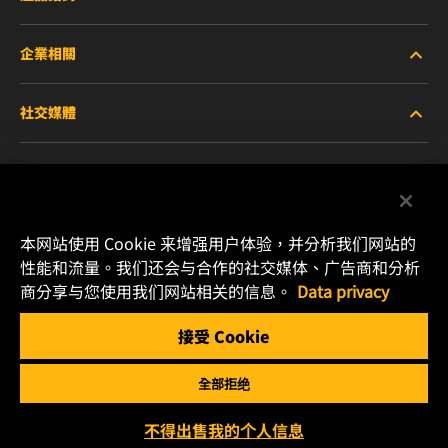
企業相關
重型設備車輛
社交媒體
小客車與商用車
關於WIX
工業濾芯
線上資源
Facebook
賽車產品
聯絡我們
本网站使用 Cookie 来增强用户体验，并分析我们网站的
Instagram
性能和流量。我们还会与合作的社交媒体、广告商和分析
職涯發展
商分享与您使用我们网站相关的信息。
Data privacy
YouTube
接受 Cookie
隱私政策
MANN+HUMMEL
全部拒绝
法律聲明
Copyright 2025 MANN+HUMMEL. All rights reserved.
不得出售我的个人信息