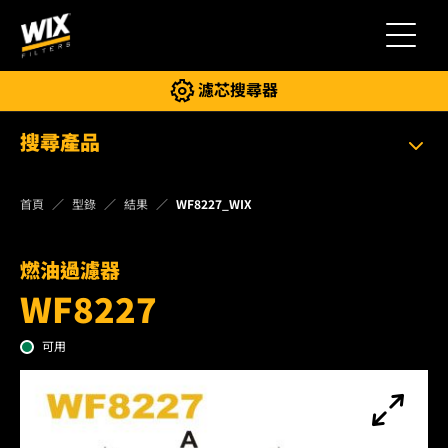
切換導
濾芯搜尋器
搜尋產品
首頁
型錄
結果
WF8227_WIX
燃油過濾器
WF8227
可用