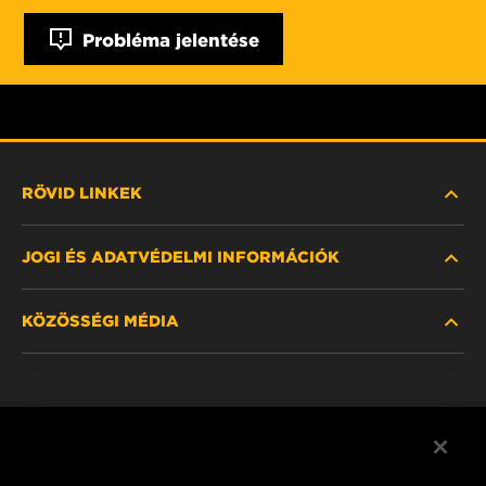
Probléma jelentése
RÖVID LINKEK
JOGI ÉS ADATVÉDELMI INFORMÁCIÓK
SZŰRŐ KERESÉSE
KÖZÖSSÉGI MÉDIA
HOL KAPHATÓ
ADATVÉDELMI NYILATKOZAT
WIX INSTITUTE
JOGI NYILATKOZAT
Facebook
KAPCSOLAT
IMPRESSZUM
YouTube