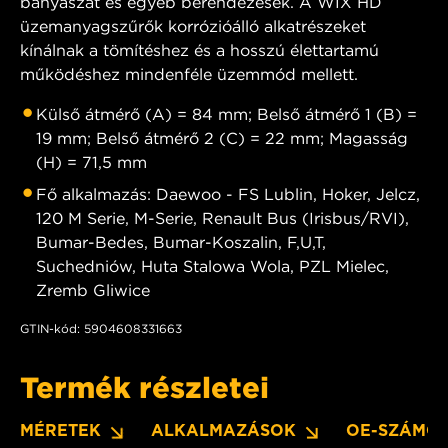
bányászat és egyéb berendezések. A WIX HD
üzemanyagszűrők korrózióálló alkatrészeket
kínálnak a tömítéshez és a hosszú élettartamú
működéshez mindenféle üzemmód mellett.
Külső átmérő (A) = 84 mm; Belső átmérő 1 (B) =
19 mm; Belső átmérő 2 (C) = 22 mm; Magasság
(H) = 71,5 mm
Fő alkalmazás: Daewoo - FS Lublin, Hoker, Jelcz,
120 M Serie, M-Serie, Renault Bus (Irisbus/RVI),
Bumar-Bedes, Bumar-Koszalin, F,U,T,
Suchedniów, Huta Stalowa Wola, PZL Mielec,
Zremb Gliwice
GTIN-kód: 5904608331663
Termék részletei
MÉRETEK
ALKALMAZÁSOK
OE-SZÁMO