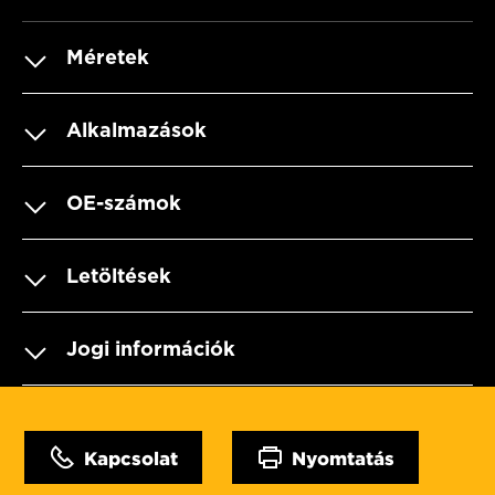
Méretek
Alkalmazások
OE-számok
Letöltések
Jogi információk
Kapcsolat
Nyomtatás