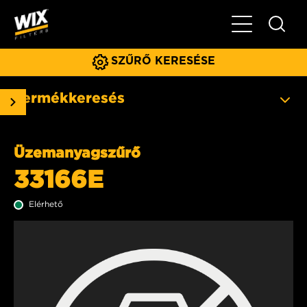
Főmenü
SZŰRŐ KERESÉSE
Termékkeresés
Üzemanyagszűrő
33166E
Elérhető