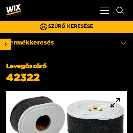
Főmenü
SZŰRŐ KERESÉSE
Termékkeresés
Levegőszűrő
42322