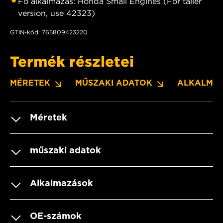
Fő alkalmazás: Honda Small Engines (For taller
version, use 42323)
GTIN-kód: 765809423220
Termék részletei
MÉRETEK
MŰSZAKI ADATOK
ALKALMA
Méretek
műszaki adatok
Alkalmazások
OE-számok