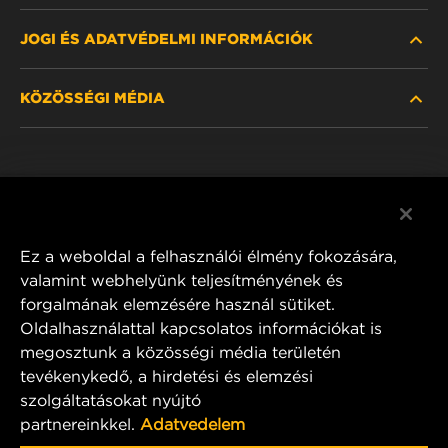
JOGI ÉS ADATVÉDELMI INFORMÁCIÓK
SZŰRŐ KERESÉSE
KÖZÖSSÉGI MÉDIA
HOL KAPHATÓ
ADATVÉDELMI NYILATKOZAT
WIX INSTITUTE
JOGI NYILATKOZAT
Facebook
KAPCSOLAT
IMPRESSZUM
YouTube
Ez a weboldal a felhasználói élmény fokozására,
valamint webhelyünk teljesítményének és
forgalmának elemzésére használ sütiket.
Oldalhasználattal kapcsolatos információkat is
MANN+HUMMEL FT Poland
megosztunk a közösségi média területén
ul. Wrocławska 145,
tevékenykedő, a hirdetési és elemzési
63-800 GOSTYŃ, POLAND
szolgáltatásokat nyújtó
Tel. +48 65 572 89 00
partnereinkkel.
Adatvedelem
E-mail:
info@mann-hummel.com