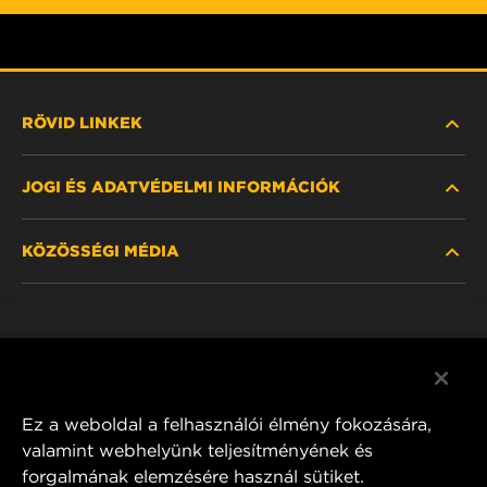
RÖVID LINKEK
JOGI ÉS ADATVÉDELMI INFORMÁCIÓK
SZŰRŐ KERESÉSE
KÖZÖSSÉGI MÉDIA
HOL KAPHATÓ
ADATVÉDELMI NYILATKOZAT
WIX INSTITUTE
JOGI NYILATKOZAT
Facebook
KAPCSOLAT
IMPRESSZUM
YouTube
Ez a weboldal a felhasználói élmény fokozására,
valamint webhelyünk teljesítményének és
forgalmának elemzésére használ sütiket.