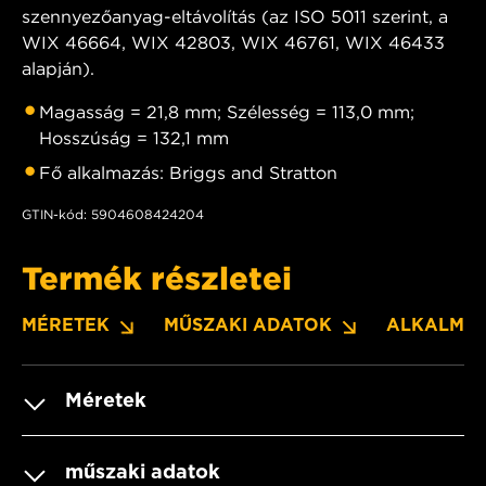
szennyezőanyag-eltávolítás (az ISO 5011 szerint, a
WIX 46664, WIX 42803, WIX 46761, WIX 46433
alapján).
Magasság = 21,8 mm; Szélesség = 113,0 mm;
Hosszúság = 132,1 mm
Fő alkalmazás: Briggs and Stratton
GTIN-kód: 5904608424204
Termék részletei
MÉRETEK
MŰSZAKI ADATOK
ALKALMA
Méretek
műszaki adatok