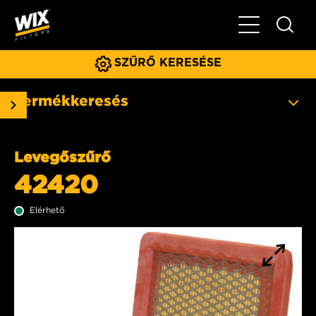
Főmenü
SZŰRŐ KERESÉSE
Termékkeresés
Levegőszűrő
42420
Elérhető