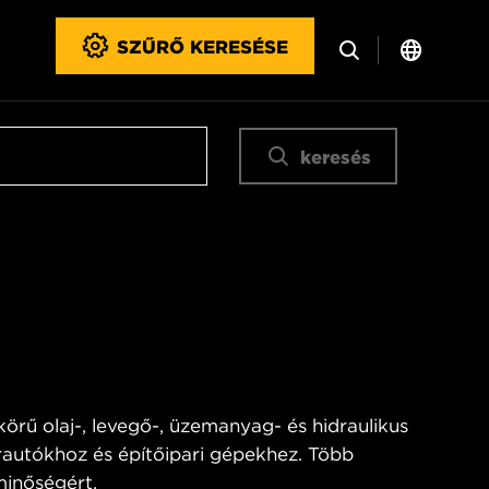
SZŰRŐ KERESÉSE
keresés
rű olaj-, levegő-, üzemanyag- és hidraulikus
autókhoz és építőipari gépekhez. Több
minőségért.