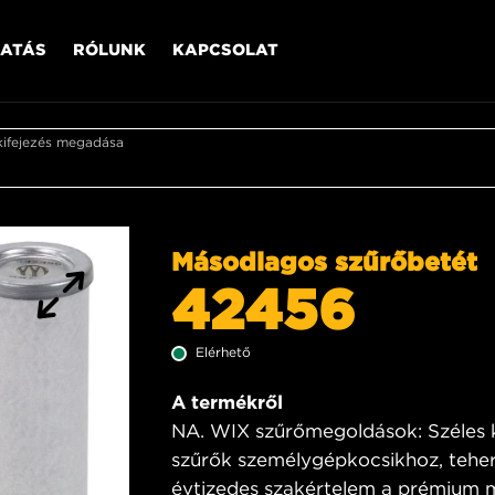
ATÁS
RÓLUNK
KAPCSOLAT
kifejezés megadása
Másodlagos szűrőbetét
42456
Elérhető
A termékről
NA. WIX szűrőmegoldások: Széles kö
szűrők személygépkocsikhoz, teher
évtizedes szakértelem a prémium 