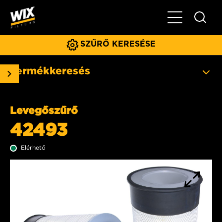
Főmenü
SZŰRŐ KERESÉSE
Termékkeresés
Levegőszűrő
42493
Elérhető