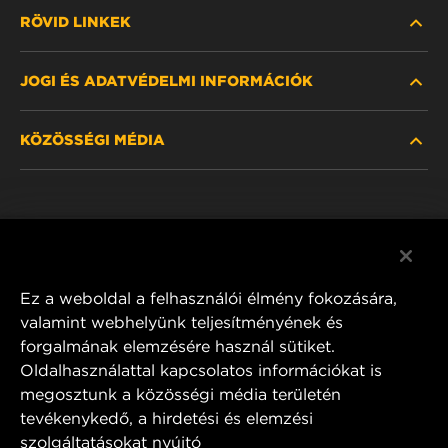
RÖVID LINKEK
JOGI ÉS ADATVÉDELMI INFORMÁCIÓK
SZŰRŐ KERESÉSE
KÖZÖSSÉGI MÉDIA
HOL KAPHATÓ
ADATVÉDELMI NYILATKOZAT
WIX INSTITUTE
JOGI NYILATKOZAT
Facebook
KAPCSOLAT
IMPRESSZUM
YouTube
Ez a weboldal a felhasználói élmény fokozására,
valamint webhelyünk teljesítményének és
forgalmának elemzésére használ sütiket.
Oldalhasználattal kapcsolatos információkat is
MANN+HUMMEL FT Poland
megosztunk a közösségi média területén
ul. Wrocławska 145,
tevékenykedő, a hirdetési és elemzési
63-800 GOSTYŃ, POLAND
szolgáltatásokat nyújtó