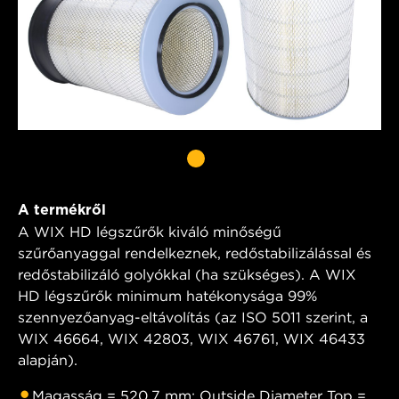
A termékről
A WIX HD légszűrők kiváló minőségű
szűrőanyaggal rendelkeznek, redőstabilizálással és
redőstabilizáló golyókkal (ha szükséges). A WIX
HD légszűrők minimum hatékonysága 99%
szennyezőanyag-eltávolítás (az ISO 5011 szerint, a
WIX 46664, WIX 42803, WIX 46761, WIX 46433
alapján).
Magasság = 520,7 mm; Outside Diameter Top =