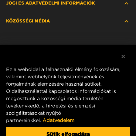
JOGI ÉS ADATVÉDELMI INFORMÁCIÓK
SZŰRŐ KERESÉSE
KÖZÖSSÉGI MÉDIA
HOL KAPHATÓ
ADATVÉDELMI NYILATKOZAT
WIX INSTITUTE
JOGI NYILATKOZAT
Facebook
KAPCSOLAT
IMPRESSZUM
YouTube
Ez a weboldal a felhasználói élmény fokozására,
valamint webhelyünk teljesítményének és
forgalmának elemzésére használ sütiket.
Oldalhasználattal kapcsolatos információkat is
MANN+HUMMEL FT Poland
megosztunk a közösségi média területén
ul. Wrocławska 145,
tevékenykedő, a hirdetési és elemzési
63-800 GOSTYŃ, POLAND
szolgáltatásokat nyújtó
Tel. +48 65 572 89 00
partnereinkkel.
Adatvedelem
E-mail:
info@mann-hummel.com
CAREER
Sütik elfogadása