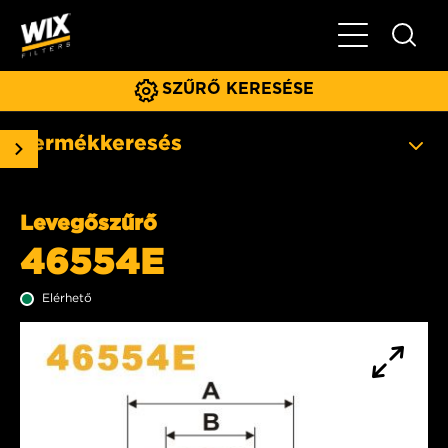
Főmenü
SZŰRŐ KERESÉSE
Termékkeresés
Levegőszűrő
46554E
Elérhető