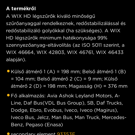
A termékről
A WIX HD légszűrők kiváló minőségű
szűrőanyaggal rendelkeznek, redőstabilizálással és
redőstabilizáló golyókkal (ha szükséges). A WIX
HD légszűrők minimum hatékonysága 99%
szennyezőanyag-eltávolítás (az ISO 5011 szerint, a
WIX 46664, WIX 42803, WIX 46761, WIX 46433
alapján).
Külső átmérő 1 (A) = 198 mm; Belső átmérő 1 (B)
= 104 mm; Belső átmérő 2 (C) = 9 mm; Külső
átmérő 2 (D) = 198 mm; Magasság (H) = 376 mm
Fő alkalmazás: Avia Ashok Leyland Motors, A-
Line, Daf Bus(VDL Bus Group), SB, Daf Trucks,
Dodge, Ebro, Evobus, Iveco, Iveco (Magirus),
Iveco Bus, Jelcz, Man Bus, Man Truck, Mercedes-
Benz, Pegaso (Enasa)
secondary element
93353E