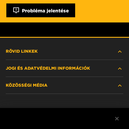
Probléma jelentése
RÖVID LINKEK
JOGI ÉS ADATVÉDELMI INFORMÁCIÓK
SZŰRŐ KERESÉSE
KÖZÖSSÉGI MÉDIA
HOL KAPHATÓ
ADATVÉDELMI NYILATKOZAT
WIX INSTITUTE
JOGI NYILATKOZAT
Facebook
KAPCSOLAT
IMPRESSZUM
YouTube