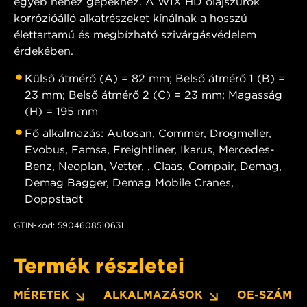
egyéb nehéz gépekhez. A WIX HD olajszűrők
korrózióálló alkatrészeket kínálnak a hosszú
élettartamú és megbízható szivárgásvédelem
érdekében.
Külső átmérő (A) = 82 mm; Belső átmérő 1 (B) =
23 mm; Belső átmérő 2 (C) = 23 mm; Magasság
(H) = 195 mm
Fő alkalmazás: Autosan, Commer, Drogmeller,
Evobus, Famsa, Freightliner, Ikarus, Mercedes-
Benz, Neoplan, Vetter, , Claas, Compair, Demag,
Demag Bagger, Demag Mobile Cranes,
Doppstadt
GTIN-kód: 5904608510631
Termék részletei
MÉRETEK
ALKALMAZÁSOK
OE-SZÁMO