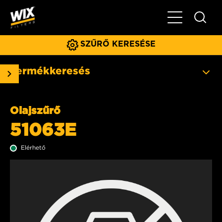
Főmenü
SZŰRŐ KERESÉSE
Termékkeresés
Olajszűrő
51063E
Elérhető