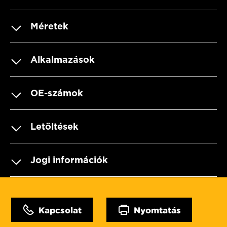
Méretek
Alkalmazások
OE-számok
Letöltések
Jogi információk
Kapcsolat
Nyomtatás