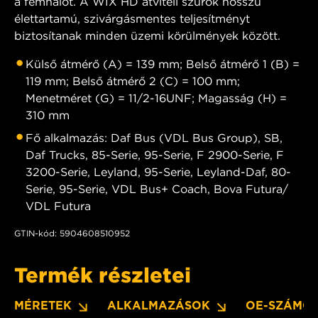
a fémhálót. A WIX HD átviteli szűrők hosszú
élettartamú, szivárgásmentes teljesítményt
biztosítanak minden üzemi körülmények között.
Külső átmérő (A) = 139 mm; Belső átmérő 1 (B) =
119 mm; Belső átmérő 2 (C) = 100 mm;
Menetméret (G) = 11/2-16UNF; Magasság (H) =
310 mm
Fő alkalmazás: Daf Bus (VDL Bus Group), SB,
Daf Trucks, 85-Serie, 95-Serie, F 2900-Serie, F
3200-Serie, Leyland, 95-Serie, Leyland-Daf, 80-
Serie, 95-Serie, VDL Bus+ Coach, Bova Futura/
VDL Futura
GTIN-kód: 5904608510952
Termék részletei
MÉRETEK
ALKALMAZÁSOK
OE-SZÁMO