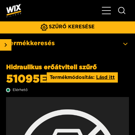
Főmenü
SZŰRŐ KERESÉSE
Termékkeresés
Hidraulikus erőátviteli szűrő
51095E
Termékmódosítás:
Lásd itt
Elérhető