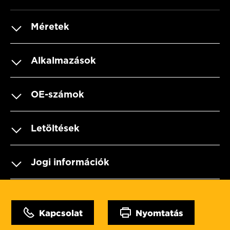
Méretek
Alkalmazások
OE-számok
Letöltések
Jogi információk
Kapcsolat
Nyomtatás