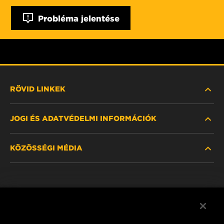
Probléma jelentése
RÖVID LINKEK
JOGI ÉS ADATVÉDELMI INFORMÁCIÓK
SZŰRŐ KERESÉSE
KÖZÖSSÉGI MÉDIA
HOL KAPHATÓ
ADATVÉDELMI NYILATKOZAT
WIX INSTITUTE
JOGI NYILATKOZAT
Facebook
KAPCSOLAT
IMPRESSZUM
YouTube