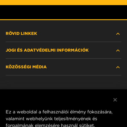
RÖVID LINKEK
JOGI ÉS ADATVÉDELMI INFORMÁCIÓK
SZŰRŐ KERESÉSE
KÖZÖSSÉGI MÉDIA
HOL KAPHATÓ
ADATVÉDELMI NYILATKOZAT
WIX INSTITUTE
JOGI NYILATKOZAT
Facebook
KAPCSOLAT
IMPRESSZUM
YouTube
Ez a weboldal a felhasználói élmény fokozására,
valamint webhelyünk teljesítményének és
forgalmának elemzésére használ sütiket.