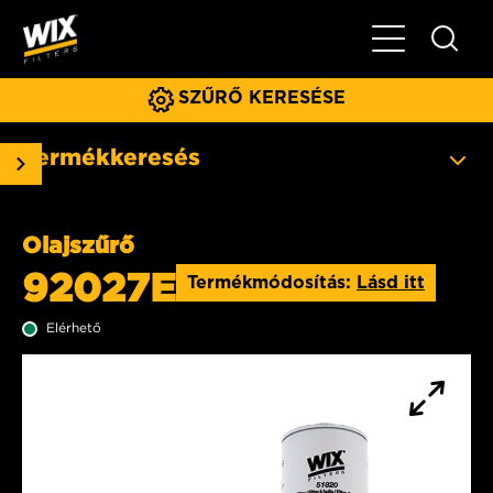
Főmenü
SZŰRŐ KERESÉSE
Termékkeresés
Olajszűrő
92027E
Termékmódosítás:
Lásd itt
Elérhető