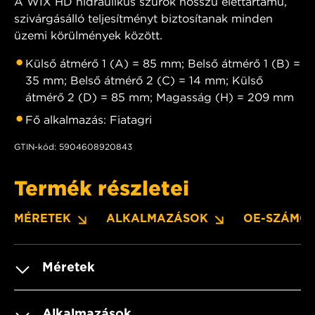
A WIX HD hidraulikus szűrők hosszú élettartamú,
szivárgásálló teljesítményt biztosítanak minden
üzemi körülmények között.
Külső átmérő 1 (A) = 85 mm; Belső átmérő 1 (B) =
35 mm; Belső átmérő 2 (C) = 14 mm; Külső
átmérő 2 (D) = 85 mm; Magasság (H) = 209 mm
Fő alkalmazás: Fiatagri
GTIN-kód: 5904608920843
Termék részletei
MÉRETEK
ALKALMAZÁSOK
OE-SZÁMO
Méretek
Alkalmazások