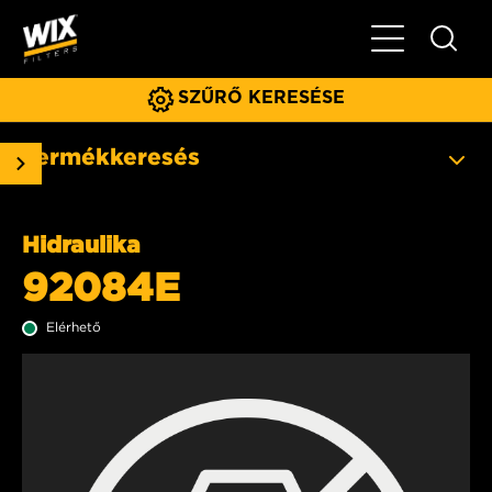
Főmenü
SZŰRŐ KERESÉSE
Termékkeresés
Hidraulika
92084E
Elérhető