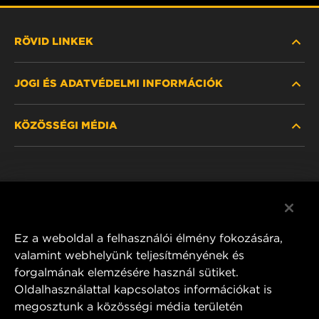
RÖVID LINKEK
JOGI ÉS ADATVÉDELMI INFORMÁCIÓK
SZŰRŐ KERESÉSE
KÖZÖSSÉGI MÉDIA
HOL KAPHATÓ
ADATVÉDELMI NYILATKOZAT
WIX INSTITUTE
JOGI NYILATKOZAT
Facebook
KAPCSOLAT
IMPRESSZUM
YouTube
Ez a weboldal a felhasználói élmény fokozására,
valamint webhelyünk teljesítményének és
forgalmának elemzésére használ sütiket.
Oldalhasználattal kapcsolatos információkat is
MANN+HUMMEL FT Poland
megosztunk a közösségi média területén
ul. Wrocławska 145,