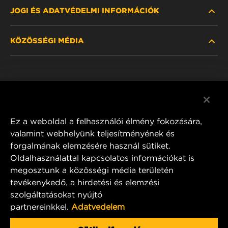
JOGI ÉS ADATVÉDELMI INFORMÁCIÓK
SZŰRŐ KERESÉSE
KÖZÖSSÉGI MÉDIA
HOL KAPHATÓ
ADATVÉDELMI NYILATKOZAT
WIX INSTITUTE
JOGI NYILATKOZAT
Facebook
KAPCSOLAT
IMPRESSZUM
YouTube
Ez a weboldal a felhasználói élmény fokozására,
valamint webhelyünk teljesítményének és
forgalmának elemzésére használ sütiket.
Oldalhasználattal kapcsolatos információkat is
MANN+HUMMEL FT Poland
megosztunk a közösségi média területén
ul. Wrocławska 145,
tevékenykedő, a hirdetési és elemzési
63-800 GOSTYŃ, POLAND
szolgáltatásokat nyújtó
Tel. +48 65 572 89 00
partnereinkkel.
Adatvedelem
E-mail:
info@mann-hummel.com
CAREER