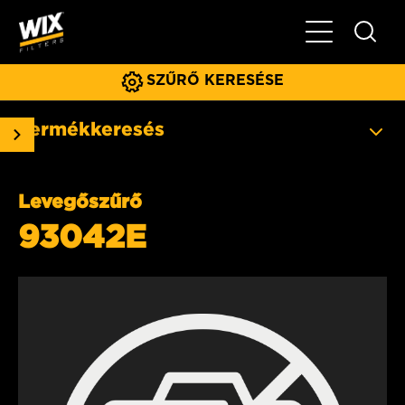
Főmenü
SZŰRŐ KERESÉSE
Termékkeresés
Levegőszűrő
93042E