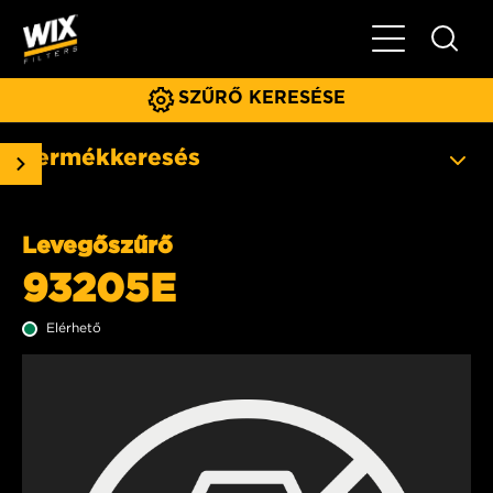
Főmenü
SZŰRŐ KERESÉSE
Termékkeresés
Levegőszűrő
93205E
Elérhető