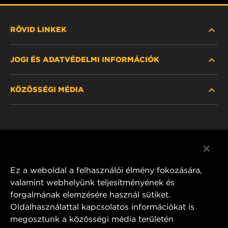
RÖVID LINKEK
JOGI ÉS ADATVÉDELMI INFORMÁCIÓK
SZŰRŐ KERESÉSE
KÖZÖSSÉGI MÉDIA
HOL KAPHATÓ
ADATVÉDELMI NYILATKOZAT
WIX INSTITUTE
JOGI NYILATKOZAT
Facebook
KAPCSOLAT
IMPRESSZUM
YouTube
Ez a weboldal a felhasználói élmény fokozására,
valamint webhelyünk teljesítményének és
forgalmának elemzésére használ sütiket.
Oldalhasználattal kapcsolatos információkat is
MANN+HUMMEL FT Poland
megosztunk a közösségi média területén
ul. Wrocławska 145,