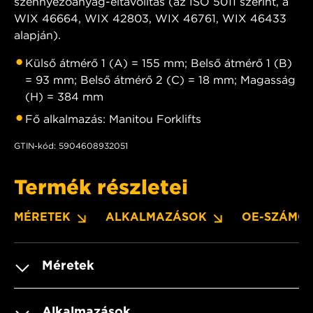
szennyezőanyag-eltávolítás (az ISO 5011 szerint, a
WIX 46664, WIX 42803, WIX 46761, WIX 46433
alapján).
Külső átmérő 1 (A) = 155 mm; Belső átmérő 1 (B)
= 93 mm; Belső átmérő 2 (C) = 18 mm; Magasság
(H) = 384 mm
Fő alkalmazás: Manitou Forklifts
GTIN-kód: 5904608932051
Termék részletei
MÉRETEK
ALKALMAZÁSOK
OE-SZÁMO
Méretek
Alkalmazások