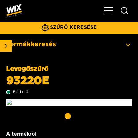
Főmenü
SZŰRŐ KERESÉSE
Termékkeresés
Levegőszűrő
93220E
Elérhető
A termékről