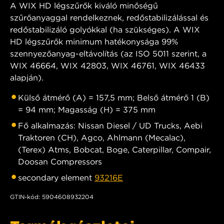
A WIX HD légszűrők kiváló minőségű
szűrőanyaggal rendelkeznek, redőstabilizálással és
redőstabilizáló golyókkal (ha szükséges). A WIX
HD légszűrők minimum hatékonysága 99%
szennyezőanyag-eltávolítás (az ISO 5011 szerint, a
WIX 46664, WIX 42803, WIX 46761, WIX 46433
alapján).
Külső átmérő (A) = 157,5 mm; Belső átmérő 1 (B)
= 94 mm; Magasság (H) = 375 mm
Fő alkalmazás: Nissan Diesel / UD Trucks, Aebi
Traktoren (CH), Agco, Ahlmann (Mecalac),
(Terex) Atms, Bobcat, Boge, Caterpillar, Compair,
Doosan Compressors
secondary element
93216E
GTIN-kód: 5904608932204