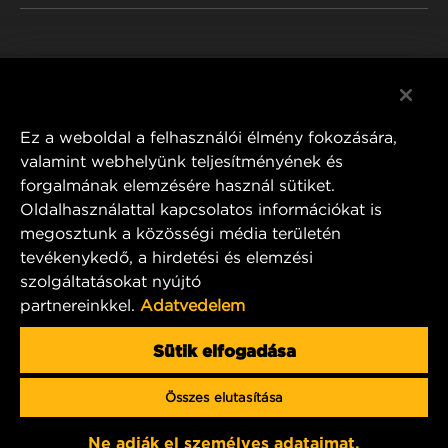
WIX INSTITUTE
JOGI NYILATKOZAT
Facebook
KAPCSOLAT
IMPRESSZUM
YouTube
Ez a weboldal a felhasználói élmény fokozására,
valamint webhelyünk teljesítményének és
forgalmának elemzésére használ sütiket.
Oldalhasználattal kapcsolatos információkat is
MANN+HUMMEL FT Poland
megosztunk a közösségi média területén
ul. Wrocławska 145,
tevékenykedő, a hirdetési és elemzési
63-800 GOSTYŃ, POLAND
szolgáltatásokat nyújtó
Tel. +48 65 572 89 00
partnereinkkel.
Adatvedelem
E-mail:
info@mann-hummel.com
CAREER
Sütik elfogadása
MANN+HUMMEL GROUP
Összes elutasítása
Copyright 2025 MANN+HUMMEL. All rights reserved.
Ne adják el személyes adataimat.