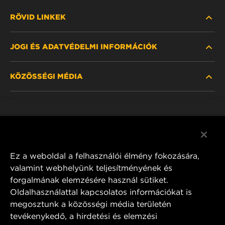
RÖVID LINKEK
JOGI ÉS ADATVÉDELMI INFORMÁCIÓK
SZŰRŐ KERESÉSE
KÖZÖSSÉGI MÉDIA
HOL KAPHATÓ
ADATVÉDELMI NYILATKOZAT
WIX INSTITUTE
JOGI NYILATKOZAT
Facebook
KAPCSOLAT
IMPRESSZUM
YouTube
Ez a weboldal a felhasználói élmény fokozására,
valamint webhelyünk teljesítményének és
forgalmának elemzésére használ sütiket.
Oldalhasználattal kapcsolatos információkat is
MANN+HUMMEL FT Poland
megosztunk a közösségi média területén
ul. Wrocławska 145,
tevékenykedő, a hirdetési és elemzési
63-800 GOSTYŃ, POLAND