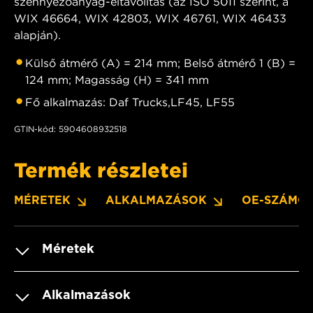
szennyezőanyag-eltávolítás (az ISO 5011 szerint, a
WIX 46664, WIX 42803, WIX 46761, WIX 46433
alapján).
Külső átmérő (A) = 214 mm; Belső átmérő 1 (B) =
124 mm; Magasság (H) = 341 mm
Fő alkalmazás: Daf Trucks,LF45, LF55
GTIN-kód: 5904608932518
Termék részletei
MÉRETEK
ALKALMAZÁSOK
OE-SZÁMO
Méretek
Alkalmazások