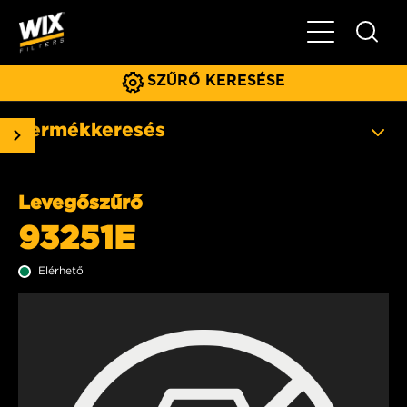
Főmenü
SZŰRŐ KERESÉSE
Termékkeresés
Levegőszűrő
93251E
Elérhető