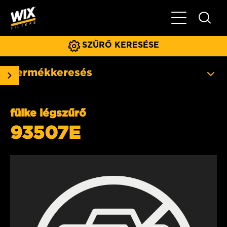
Főmenü
SZŰRŐ KERESÉSE
Termékkeresés
fülke légszűrő
93507E