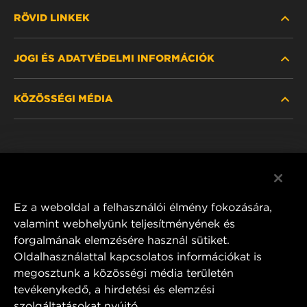
RÖVID LINKEK
JOGI ÉS ADATVÉDELMI INFORMÁCIÓK
SZŰRŐ KERESÉSE
KÖZÖSSÉGI MÉDIA
HOL KAPHATÓ
ADATVÉDELMI NYILATKOZAT
WIX INSTITUTE
JOGI NYILATKOZAT
Facebook
KAPCSOLAT
IMPRESSZUM
YouTube
Ez a weboldal a felhasználói élmény fokozására,
valamint webhelyünk teljesítményének és
forgalmának elemzésére használ sütiket.
Oldalhasználattal kapcsolatos információkat is
MANN+HUMMEL FT Poland
megosztunk a közösségi média területén
ul. Wrocławska 145,
tevékenykedő, a hirdetési és elemzési
63-800 GOSTYŃ, POLAND
szolgáltatásokat nyújtó