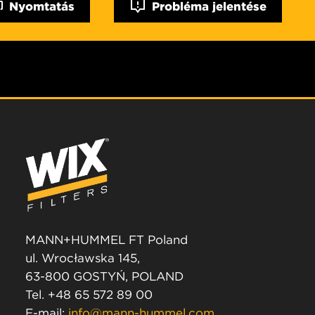
Nyomtatás
Probléma jelentése
MANN+HUMMEL FT Poland
ul. Wrocławska 145,
63-800 GOSTYŃ, POLAND
Tel. +48 65 572 89 00
E-mail:
info@mann-hummel.com