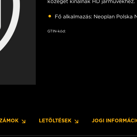
közeget kínálnak HD járművekhez.
Fő alkalmazás: Neoplan Polska N
GTIN-kód:
SZÁMOK
LETÖLTÉSEK
JOGI INFORMÁC