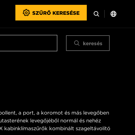
SZŰRŐ KERESÉSE
keresés
 pollent, a port, a koromot és más levegőben
utasterének levegőjéből normál és nehéz
X kabinklímaszűrők kombinált szageltávolító