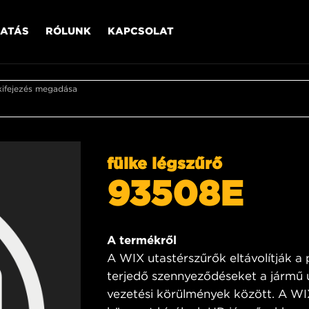
ATÁS
RÓLUNK
KAPCSOLAT
kifejezés megadása
fülke légszűrő
93508E
A termékről
A WIX utastérszűrők eltávolítják a
terjedő szennyeződéseket a jármű 
vezetési körülmények között. A WI