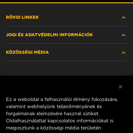
RÖVID LINKEK
JOGI ÉS ADATVÉDELMI INFORMÁCIÓK
SZŰRŐ KERESÉSE
KÖZÖSSÉGI MÉDIA
HOL KAPHATÓ
ADATVÉDELMI NYILATKOZAT
WIX INSTITUTE
JOGI NYILATKOZAT
Facebook
KAPCSOLAT
IMPRESSZUM
YouTube
Ez a weboldal a felhasználói élmény fokozására,
valamint webhelyünk teljesítményének és
forgalmának elemzésére használ sütiket.
Oldalhasználattal kapcsolatos információkat is
MANN+HUMMEL FT Poland
megosztunk a közösségi média területén
ul. Wrocławska 145,