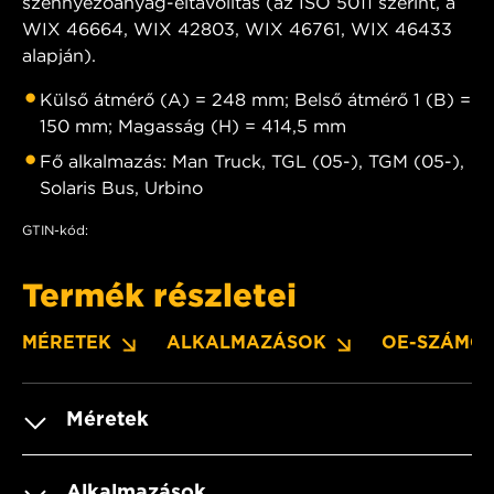
szennyezőanyag-eltávolítás (az ISO 5011 szerint, a
WIX 46664, WIX 42803, WIX 46761, WIX 46433
alapján).
Külső átmérő (A) = 248 mm; Belső átmérő 1 (B) =
150 mm; Magasság (H) = 414,5 mm
Fő alkalmazás: Man Truck, TGL (05-), TGM (05-),
Solaris Bus, Urbino
GTIN-kód:
Termék részletei
MÉRETEK
ALKALMAZÁSOK
OE-SZÁMO
Méretek
Alkalmazások