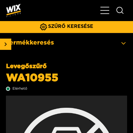
Főmenü
SZŰRŐ KERESÉSE
Termékkeresés
Levegőszűrő
WA10955
Elérhető