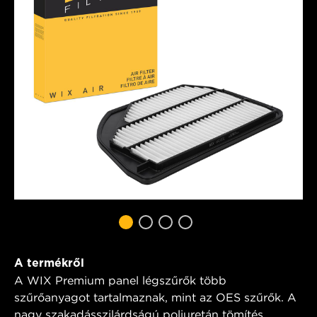
A termékről
A WIX Premium panel légszűrők több
szűrőanyagot tartalmaznak, mint az OES szűrők. A
nagy szakadásszilárdságú poliuretán tömítés