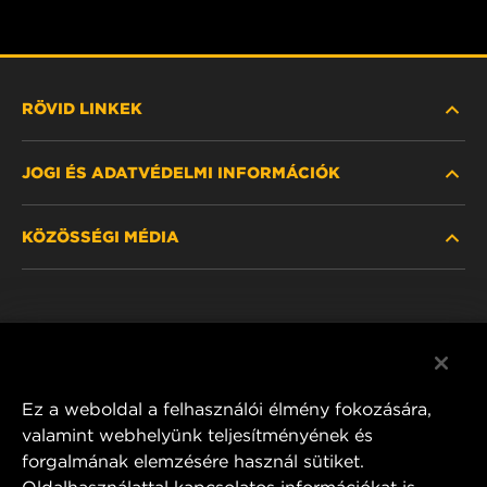
RÖVID LINKEK
JOGI ÉS ADATVÉDELMI INFORMÁCIÓK
SZŰRŐ KERESÉSE
KÖZÖSSÉGI MÉDIA
HOL KAPHATÓ
ADATVÉDELMI NYILATKOZAT
WIX INSTITUTE
JOGI NYILATKOZAT
Facebook
KAPCSOLAT
IMPRESSZUM
YouTube
Ez a weboldal a felhasználói élmény fokozására,
valamint webhelyünk teljesítményének és
forgalmának elemzésére használ sütiket.