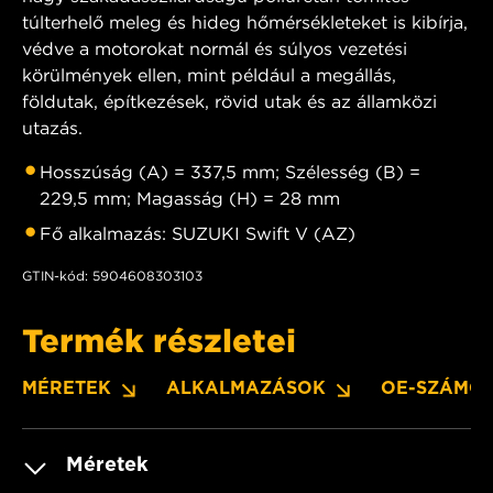
túlterhelő meleg és hideg hőmérsékleteket is kibírja,
védve a motorokat normál és súlyos vezetési
körülmények ellen, mint például a megállás,
földutak, építkezések, rövid utak és az államközi
utazás.
Hosszúság (A) = 337,5 mm; Szélesség (B) =
229,5 mm; Magasság (H) = 28 mm
Fő alkalmazás: SUZUKI Swift V (AZ)
GTIN-kód: 5904608303103
Termék részletei
MÉRETEK
ALKALMAZÁSOK
OE-SZÁMO
Méretek