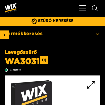
Főmenü
SZŰRŐ KERESÉSE
Termékkeresés
Levegőszűrő
WA3031
Új
Elérhető