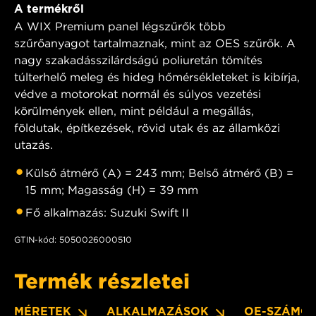
A termékről
A WIX Premium panel légszűrők több
szűrőanyagot tartalmaznak, mint az OES szűrők. A
nagy szakadásszilárdságú poliuretán tömítés
túlterhelő meleg és hideg hőmérsékleteket is kibírja,
védve a motorokat normál és súlyos vezetési
körülmények ellen, mint például a megállás,
földutak, építkezések, rövid utak és az államközi
utazás.
Külső átmérő (A) = 243 mm; Belső átmérő (B) =
15 mm; Magasság (H) = 39 mm
Fő alkalmazás: Suzuki Swift II
GTIN-kód: 5050026000510
Termék részletei
MÉRETEK
ALKALMAZÁSOK
OE-SZÁMO