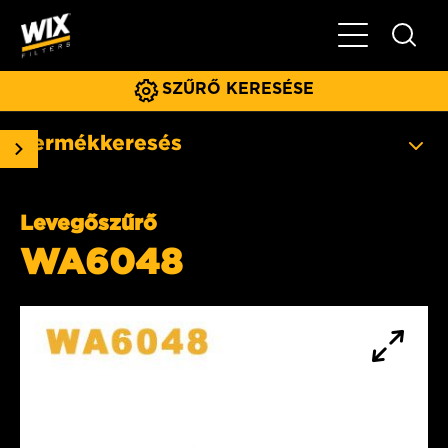
Főmenü
SZŰRŐ KERESÉSE
Termékkeresés
Levegőszűrő
WA6048