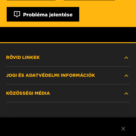
Probléma jelentése
RÖVID LINKEK
JOGI ÉS ADATVÉDELMI INFORMÁCIÓK
SZŰRŐ KERESÉSE
KÖZÖSSÉGI MÉDIA
HOL KAPHATÓ
ADATVÉDELMI NYILATKOZAT
WIX INSTITUTE
JOGI NYILATKOZAT
Facebook
KAPCSOLAT
IMPRESSZUM
YouTube