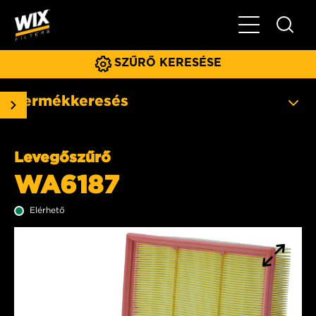
Főmenü
SZŰRŐ KERESÉSE
Termékkeresés
Levegőszűrő
WA6187
Elérhető