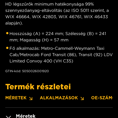
HD légszűrők minimum hatékonysága 99%
szennyezőanyag-eltávolítás (az ISO 5011 szerint, a
WIX 46664, WIX 42803, WIX 46761, WIX 46433
alapján).
Hosszúság (A) = 224 mm; Szélesség (B) = 241
mm; Magasság (H) = 57 mm
Fő alkalmazás: Metro-Cammell-Weymann Taxi
Cab/Metrocab Ford Transit (86), Transit (92) LDV
Limited Convoy 400 (VH C35)
GTIN-kód: 5050026001920
Termék részletei
MÉRETEK
ALKALMAZÁSOK
OE-SZÁMO
Méretek