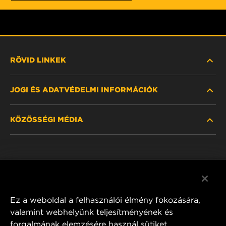
RÖVID LINKEK
JOGI ÉS ADATVÉDELMI INFORMÁCIÓK
SZŰRŐ KERESÉSE
KÖZÖSSÉGI MÉDIA
HOL KAPHATÓ
ADATVÉDELMI NYILATKOZAT
WIX INSTITUTE
JOGI NYILATKOZAT
Facebook
KAPCSOLAT
IMPRESSZUM
YouTube
Ez a weboldal a felhasználói élmény fokozására,
valamint webhelyünk teljesítményének és
forgalmának elemzésére használ sütiket.