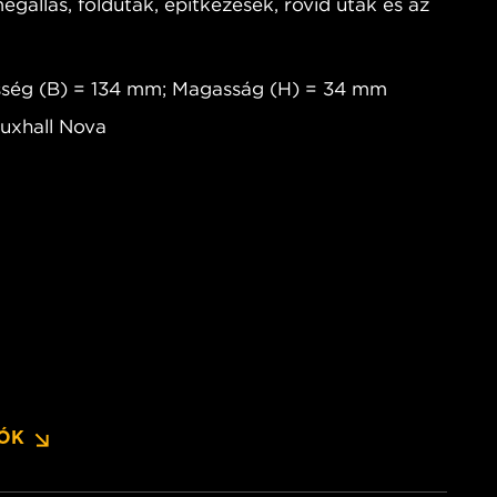
egállás, földutak, építkezések, rövid utak és az
sség (B) = 134 mm; Magasság (H) = 34 mm
auxhall Nova
IÓK