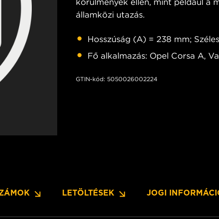
körülmények ellen, mint például a m
államközi utazás.
Hosszúság (A) = 238 mm; Széle
Fő alkalmazás: Opel Corsa A, V
GTIN-kód: 5050026002224
SZÁMOK
LETÖLTÉSEK
JOGI INFORMÁC