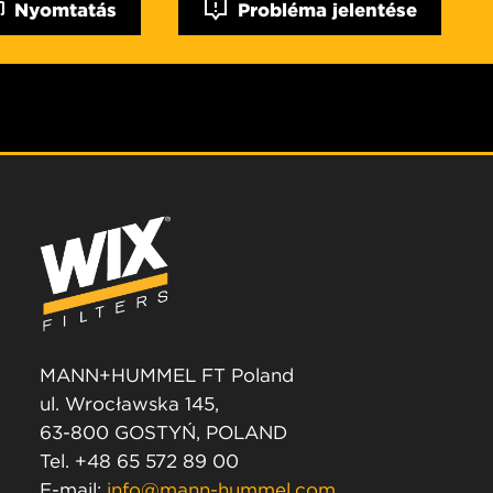
Nyomtatás
Probléma jelentése
MANN+HUMMEL FT Poland
ul. Wrocławska 145,
63-800 GOSTYŃ, POLAND
Tel. +48 65 572 89 00
E-mail:
info@mann-hummel.com