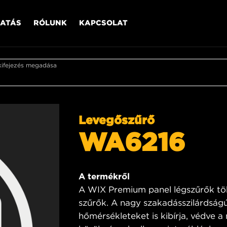
ATÁS
RÓLUNK
KAPCSOLAT
kifejezés megadása
Levegőszűrő
WA6216
A termékről
A WIX Premium panel légszűrők tö
szűrők. A nagy szakadásszilárdságú
hőmérsékleteket is kibírja, védve a