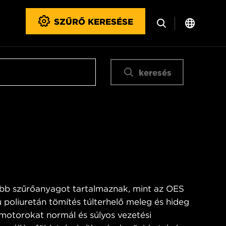
SZŰRŐ KERESÉSE
keresés
bb szűrőanyagot tartalmaznak, mint az OES
 poliuretán tömítés túlterhelő meleg és hideg
 motorokat normál és súlyos vezetési