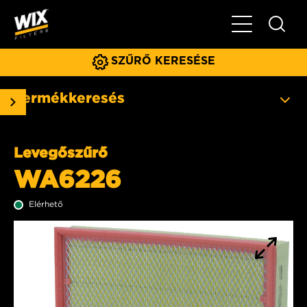
Főmenü
SZŰRŐ KERESÉSE
Termékkeresés
Levegőszűrő
WA6226
Elérhető