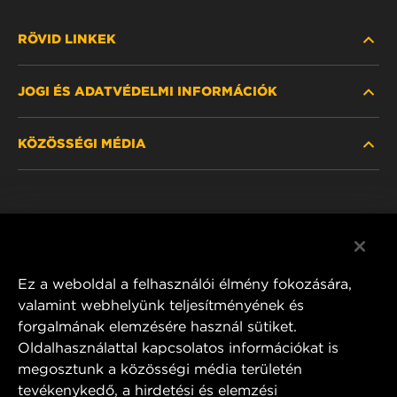
RÖVID LINKEK
JOGI ÉS ADATVÉDELMI INFORMÁCIÓK
SZŰRŐ KERESÉSE
KÖZÖSSÉGI MÉDIA
HOL KAPHATÓ
ADATVÉDELMI NYILATKOZAT
WIX INSTITUTE
JOGI NYILATKOZAT
Facebook
KAPCSOLAT
IMPRESSZUM
YouTube
Ez a weboldal a felhasználói élmény fokozására,
valamint webhelyünk teljesítményének és
forgalmának elemzésére használ sütiket.
Oldalhasználattal kapcsolatos információkat is
MANN+HUMMEL FT Poland
megosztunk a közösségi média területén
ul. Wrocławska 145,
tevékenykedő, a hirdetési és elemzési
63-800 GOSTYŃ, POLAND