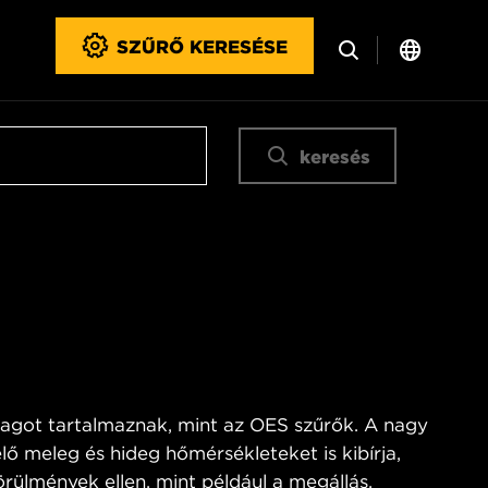
SZŰRŐ KERESÉSE
keresés
got tartalmaznak, mint az OES szűrők. A nagy
lő meleg és hideg hőmérsékleteket is kibírja,
rülmények ellen, mint például a megállás,