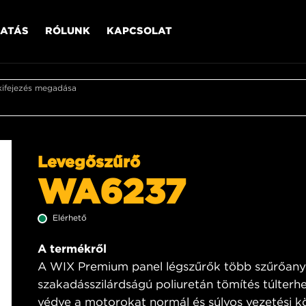
ATÁS
RÓLUNK
KAPCSOLAT
kifejezés megadása
Levegőszűrő
WA6237
Elérhető
A termékről
A WIX Premium panel légszűrők több szűrőanya
szakadásszilárdságú poliuretán tömítés túlterhe
védve a motorokat normál és súlyos vezetési kö