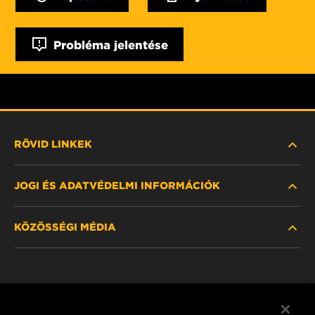
Probléma jelentése
RÖVID LINKEK
JOGI ÉS ADATVÉDELMI INFORMÁCIÓK
SZŰRŐ KERESÉSE
KÖZÖSSÉGI MÉDIA
HOL KAPHATÓ
ADATVÉDELMI NYILATKOZAT
WIX INSTITUTE
JOGI NYILATKOZAT
Facebook
KAPCSOLAT
IMPRESSZUM