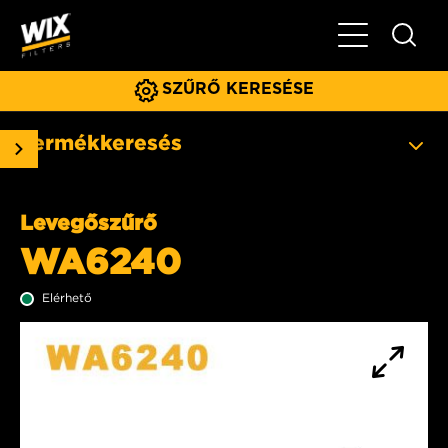
Főmenü
SZŰRŐ KERESÉSE
Termékkeresés
Levegőszűrő
WA6240
Elérhető