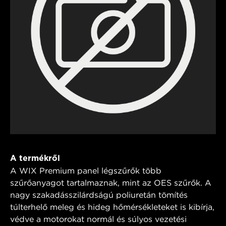
A termékről
A WIX Premium panel légszűrők több
szűrőanyagot tartalmaznak, mint az OES szűrők. A
nagy szakadásszilárdságú poliuretán tömítés
túlterhelő meleg és hideg hőmérsékleteket is kibírja,
védve a motorokat normál és súlyos vezetési