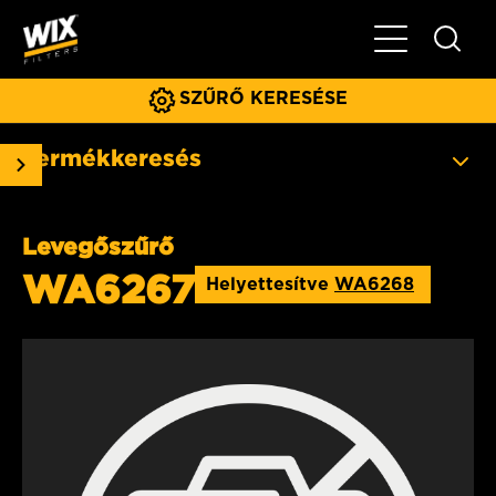
Főmenü
SZŰRŐ KERESÉSE
Termékkeresés
Levegőszűrő
WA6267
Helyettesítve
WA6268