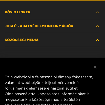
RÖVID LINKEK
JOGI ÉS ADATVÉDELMI INFORMÁCIÓK
SZŰRŐ KERESÉSE
KÖZÖSSÉGI MÉDIA
HOL KAPHATÓ
ADATVÉDELMI NYILATKOZAT
WIX INSTITUTE
JOGI NYILATKOZAT
Facebook
KAPCSOLAT
IMPRESSZUM
YouTube
Ez a weboldal a felhasználói élmény fokozására,
valamint webhelyünk teljesítményének és
forgalmának elemzésére használ sütiket.
Oldalhasználattal kapcsolatos információkat is
MANN+HUMMEL FT Poland
megosztunk a közösségi média területén
ul. Wrocławska 145,