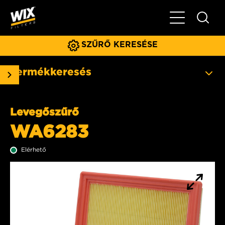
Főmenü
SZŰRŐ KERESÉSE
Termékkeresés
Levegőszűrő
WA6283
Elérhető