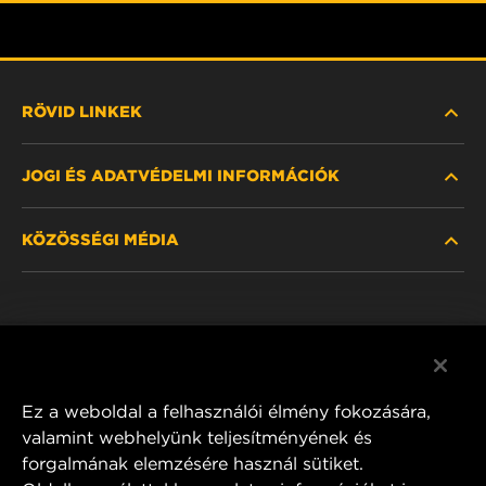
RÖVID LINKEK
JOGI ÉS ADATVÉDELMI INFORMÁCIÓK
SZŰRŐ KERESÉSE
KÖZÖSSÉGI MÉDIA
HOL KAPHATÓ
ADATVÉDELMI NYILATKOZAT
WIX INSTITUTE
JOGI NYILATKOZAT
Facebook
KAPCSOLAT
IMPRESSZUM
YouTube
Ez a weboldal a felhasználói élmény fokozására,
valamint webhelyünk teljesítményének és
forgalmának elemzésére használ sütiket.