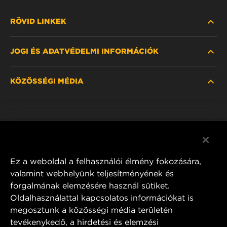
RÖVID LINKEK
JOGI ÉS ADATVÉDELMI INFORMÁCIÓK
SZŰRŐ KERESÉSE
KÖZÖSSÉGI MÉDIA
HOL KAPHATÓ
ADATVÉDELMI NYILATKOZAT
WIX INSTITUTE
JOGI NYILATKOZAT
Facebook
KAPCSOLAT
IMPRESSZUM
YouTube
Ez a weboldal a felhasználói élmény fokozására,
valamint webhelyünk teljesítményének és
forgalmának elemzésére használ sütiket.
Oldalhasználattal kapcsolatos információkat is
MANN+HUMMEL FT Poland
megosztunk a közösségi média területén
ul. Wrocławska 145,
tevékenykedő, a hirdetési és elemzési
63-800 GOSTYŃ, POLAND