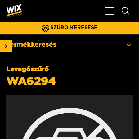
Főmenü
SZŰRŐ KERESÉSE
Termékkeresés
Levegőszűrő
WA6294