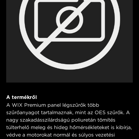
A termékről
A WIX Premium panel légszűrők több
szűrőanyagot tartalmaznak, mint az OES szűrők. A
nagy szakadásszilárdságú poliuretán tömítés
túlterhelő meleg és hideg hőmérsékleteket is kibírja,
védve a motorokat normál és súlyos vezetési