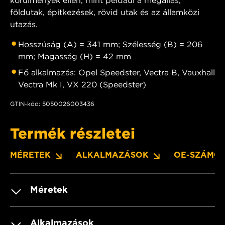
körülmények ellen, mint például a megállás,
földutak, építkezések, rövid utak és az államközi
utazás.
Hosszúság (A) = 341 mm; Szélesség (B) = 206
mm; Magasság (H) = 42 mm
Fő alkalmazás: Opel Speedster, Vectra B, Vauxhall
Vectra Mk I, VX 220 (Speedster)
GTIN-kód: 5050026003436
Termék részletei
MÉRETEK
ALKALMAZÁSOK
OE-SZÁMO
Méretek
Alkalmazások