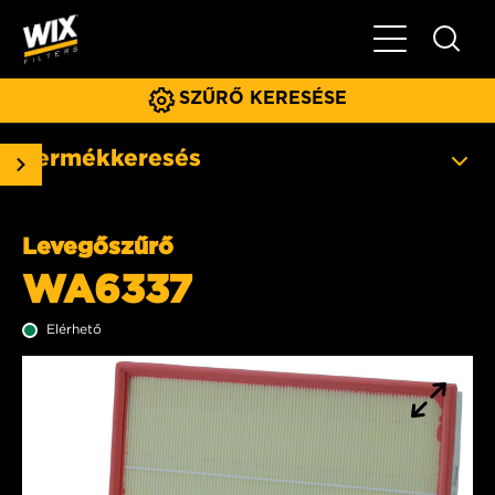
Főmenü
SZŰRŐ KERESÉSE
Termékkeresés
Levegőszűrő
WA6337
Elérhető