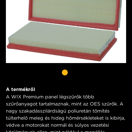
A termékről
A WIX Premium panel légszűrők több
szűrőanyagot tartalmaznak, mint az OES szűrők. A
nagy szakadásszilárdságú poliuretán tömítés
túlterhelő meleg és hideg hőmérsékleteket is kibírja,
védve a motorokat normál és súlyos vezetési