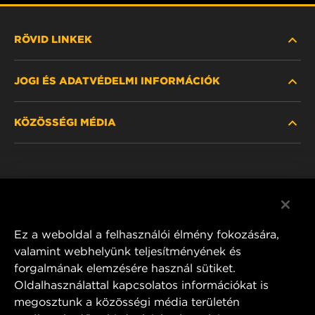
RÖVID LINKEK
JOGI ÉS ADATVÉDELMI INFORMÁCIÓK
SZŰRŐ KERESÉSE
KÖZÖSSÉGI MÉDIA
HOL KAPHATÓ
ADATVÉDELMI NYILATKOZAT
WIX INSTITUTE
JOGI NYILATKOZAT
Facebook
KAPCSOLAT
IMPRESSZUM
YouTube
Ez a weboldal a felhasználói élmény fokozására,
valamint webhelyünk teljesítményének és
forgalmának elemzésére használ sütiket.
Oldalhasználattal kapcsolatos információkat is
MANN+HUMMEL FT Poland
megosztunk a közösségi média területén
ul. Wrocławska 145,