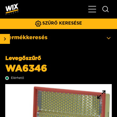
Főmenü
SZŰRŐ KERESÉSE
Termékkeresés
Levegőszűrő
WA6346
Elérhető