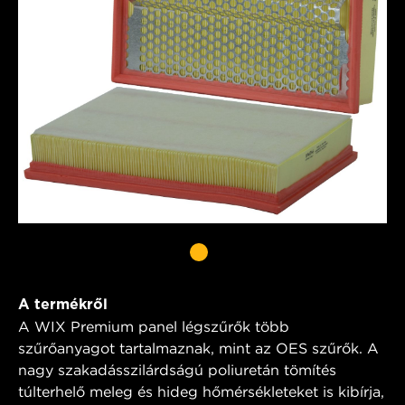
A termékről
A WIX Premium panel légszűrők több
szűrőanyagot tartalmaznak, mint az OES szűrők. A
nagy szakadásszilárdságú poliuretán tömítés
túlterhelő meleg és hideg hőmérsékleteket is kibírja,