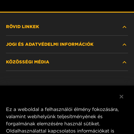
RÖVID LINKEK
JOGI ÉS ADATVÉDELMI INFORMÁCIÓK
SZŰRŐ KERESÉSE
KÖZÖSSÉGI MÉDIA
HOL KAPHATÓ
ADATVÉDELMI NYILATKOZAT
WIX INSTITUTE
JOGI NYILATKOZAT
Facebook
KAPCSOLAT
IMPRESSZUM
YouTube
Ez a weboldal a felhasználói élmény fokozására,
valamint webhelyünk teljesítményének és
forgalmának elemzésére használ sütiket.
Oldalhasználattal kapcsolatos információkat is
MANN+HUMMEL FT Poland