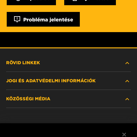
Probléma jelentése
RÖVID LINKEK
JOGI ÉS ADATVÉDELMI INFORMÁCIÓK
SZŰRŐ KERESÉSE
KÖZÖSSÉGI MÉDIA
HOL KAPHATÓ
ADATVÉDELMI NYILATKOZAT
WIX INSTITUTE
JOGI NYILATKOZAT
Facebook
KAPCSOLAT
IMPRESSZUM