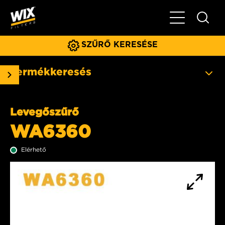
Főmenü
SZŰRŐ KERESÉSE
Termékkeresés
Levegőszűrő
WA6360
Elérhető