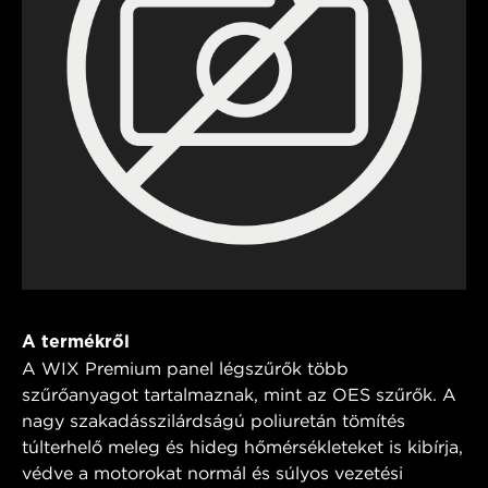
A termékről
A WIX Premium panel légszűrők több
szűrőanyagot tartalmaznak, mint az OES szűrők. A
nagy szakadásszilárdságú poliuretán tömítés
túlterhelő meleg és hideg hőmérsékleteket is kibírja,
védve a motorokat normál és súlyos vezetési