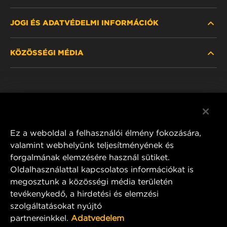
JOGI ÉS ADATVÉDELMI INFORMÁCIÓK
SZŰRŐ KERESÉSE
KÖZÖSSÉGI MÉDIA
HOL KAPHATÓ
ADATVÉDELMI NYILATKOZAT
WIX INSTITUTE
JOGI NYILATKOZAT
Facebook
KAPCSOLAT
IMPRESSZUM
YouTube
Ez a weboldal a felhasználói élmény fokozására,
valamint webhelyünk teljesítményének és
forgalmának elemzésére használ sütiket.
Oldalhasználattal kapcsolatos információkat is
MANN+HUMMEL FT Poland
megosztunk a közösségi média területén
ul. Wrocławska 145,
tevékenykedő, a hirdetési és elemzési
63-800 GOSTYŃ, POLAND
szolgáltatásokat nyújtó
Tel. +48 65 572 89 00
partnereinkkel.
Adatvedelem
E-mail:
info@mann-hummel.com