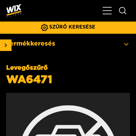
Főmenü
SZŰRŐ KERESÉSE
Termékkeresés
Levegőszűrő
WA6471