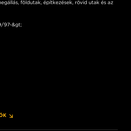
egállás, földutak, építkezések, rövid utak és az
9/97-&gt;
IÓK