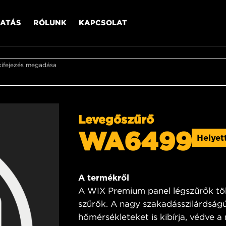
ATÁS
RÓLUNK
KAPCSOLAT
kifejezés megadása
Levegőszűrő
WA6499
Helyet
A termékről
A WIX Premium panel légszűrők tö
szűrők. A nagy szakadásszilárdságú
hőmérsékleteket is kibírja, védve a