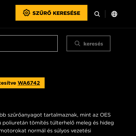
SZŰRŐ KERESÉSE
keresés
tesítve
WA6742
bb szűrőanyagot tartalmaznak, mint az OES
 poliuretán tömítés túlterhelő meleg és hideg
 motorokat normál és súlyos vezetési