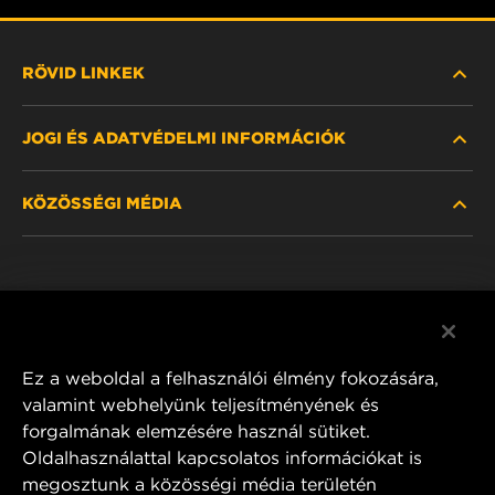
RÖVID LINKEK
JOGI ÉS ADATVÉDELMI INFORMÁCIÓK
SZŰRŐ KERESÉSE
KÖZÖSSÉGI MÉDIA
HOL KAPHATÓ
ADATVÉDELMI NYILATKOZAT
WIX INSTITUTE
JOGI NYILATKOZAT
Facebook
KAPCSOLAT
IMPRESSZUM
YouTube
Ez a weboldal a felhasználói élmény fokozására,
valamint webhelyünk teljesítményének és
forgalmának elemzésére használ sütiket.
Oldalhasználattal kapcsolatos információkat is
MANN+HUMMEL FT Poland
megosztunk a közösségi média területén
ul. Wrocławska 145,