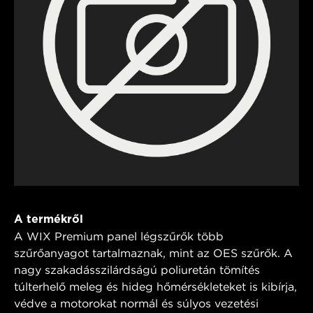
A termékről
A WIX Premium panel légszűrők több
szűrőanyagot tartalmaznak, mint az OES szűrők. A
nagy szakadásszilárdságú poliuretán tömítés
túlterhelő meleg és hideg hőmérsékleteket is kibírja,
védve a motorokat normál és súlyos vezetési