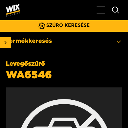
Főmenü
SZŰRŐ KERESÉSE
Termékkeresés
Levegőszűrő
WA6546