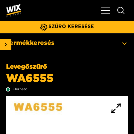
Főmenü
SZŰRŐ KERESÉSE
Termékkeresés
Levegőszűrő
WA6555
Elérhető