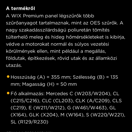
A termékről
A WIX Premium panel légszűrők több
szűrőanyagot tartalmaznak, mint az OES szűrők. A
nagy szakadásszilárdságú poliuretán tömítés
túlterhelő meleg és hideg hőmérsékleteket is kibírja,
védve a motorokat normál és súlyos vezetési
körülmények ellen, mint például a megállás,
földutak, építkezések, rövid utak és az államközi
utazás.
Hosszúság (A) = 355 mm; Szélesség (B) = 135
mm; Magasság (H) = 50 mm
Fő alkalmazás: Mercedes C (W203/W204), CL
(C215/C216), CLC (CL203), CLK (A/C209), CLS
(C219), E (W211/W212), G (W461/W463), GL
(X164), GLK (X204), M (W164), S (W220/W221),
SL (R129/R230)