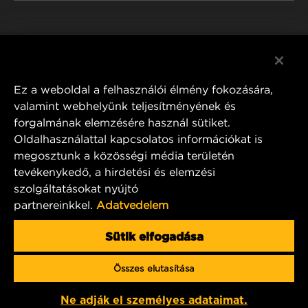
WIX INSTITUTE
JOGI NYILATKOZAT
Facebook
KAPCSOLAT
IMPRESSZUM
YouTube
Ez a weboldal a felhasználói élmény fokozására,
valamint webhelyünk teljesítményének és
forgalmának elemzésére használ sütiket.
Oldalhasználattal kapcsolatos információkat is
MANN+HUMMEL FT Poland
megosztunk a közösségi média területén
ul. Wrocławska 145,
tevékenykedő, a hirdetési és elemzési
63-800 GOSTYŃ, POLAND
szolgáltatásokat nyújtó
Tel. +48 65 572 89 00
partnereinkkel.
Adatvedelem
E-mail:
info@mann-hummel.com
CAREER
Sütik elfogadása
MANN+HUMMEL GROUP
Összes elutasítása
Copyright 2025 MANN+HUMMEL. All rights reserved.
Ne adják el személyes adataimat.