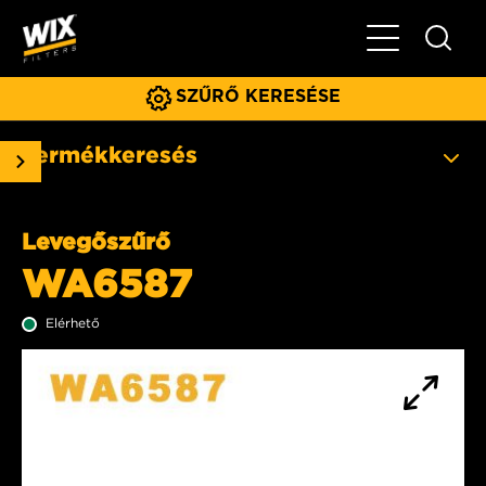
Főmenü
SZŰRŐ KERESÉSE
Termékkeresés
Levegőszűrő
WA6587
Elérhető