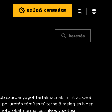
SZŰRŐ KERESÉSE
keresés
bb szűrőanyagot tartalmaznak, mint az OES
 poliuretán tömítés túlterhelő meleg és hideg
 motorokat normál és súlyos vezetési