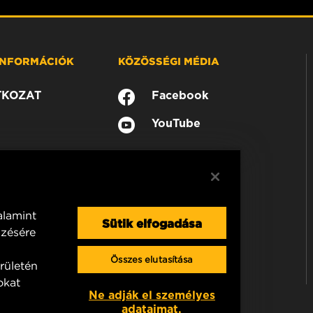
 INFORMÁCIÓK
KÖZÖSSÉGI MÉDIA
TKOZAT
Facebook
YouTube
alamint
Sütik elfogadása
mzésére
Összes elutasítása
rületén
okat
Ne adják el személyes
adataimat.