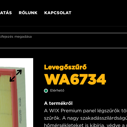
ATÁS
RÓLUNK
KAPCSOLAT
kifejezés megadása
Levegőszűrő
WA6734
Elérhető
A termékről
A WIX Premium panel légszűrők tö
szűrők. A nagy szakadásszilárdságú
hőmérsékleteket is kibírja, védve a