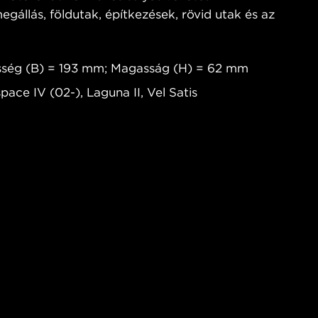
egállás, földutak, építkezések, rövid utak és az
sség (B) = 193 mm; Magasság (H) = 62 mm
space IV (02-), Laguna II, Vel Satis