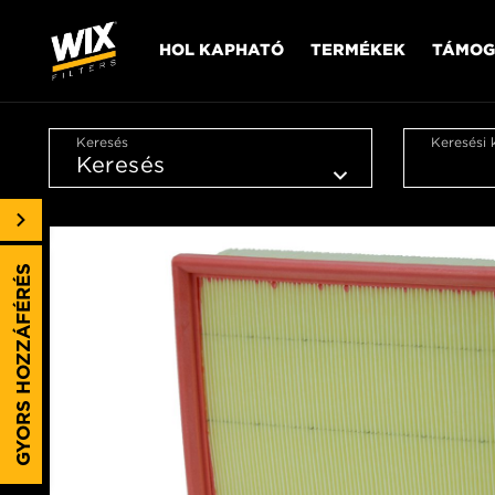
HOL KAPHATÓ
TERMÉKEK
TÁMOG
Keresés
Keresési 
GYORS HOZZÁFÉRÉS