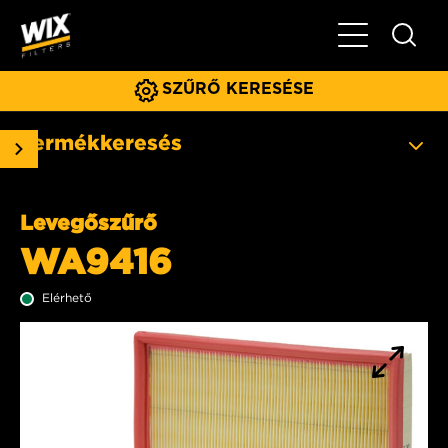
Főmenü
SZŰRŐ KERESÉSE
Termékkeresés
Levegőszűrő
WA9416
Elérhető