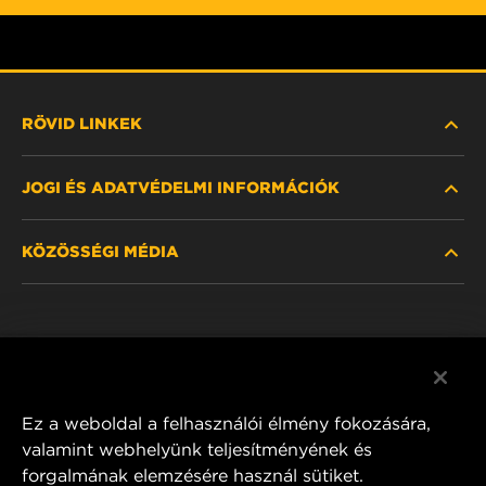
RÖVID LINKEK
JOGI ÉS ADATVÉDELMI INFORMÁCIÓK
SZŰRŐ KERESÉSE
KÖZÖSSÉGI MÉDIA
HOL KAPHATÓ
ADATVÉDELMI NYILATKOZAT
WIX INSTITUTE
JOGI NYILATKOZAT
Facebook
KAPCSOLAT
IMPRESSZUM
YouTube
Ez a weboldal a felhasználói élmény fokozására,
valamint webhelyünk teljesítményének és
forgalmának elemzésére használ sütiket.