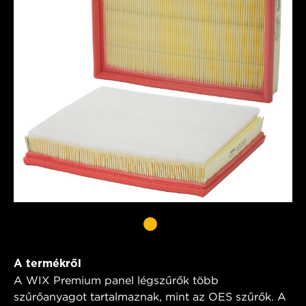
A termékről
A WIX Premium panel légszűrők több
szűrőanyagot tartalmaznak, mint az OES szűrők. A