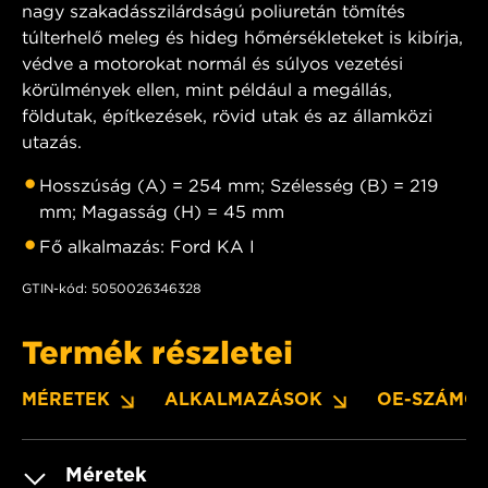
nagy szakadásszilárdságú poliuretán tömítés
túlterhelő meleg és hideg hőmérsékleteket is kibírja,
védve a motorokat normál és súlyos vezetési
körülmények ellen, mint például a megállás,
földutak, építkezések, rövid utak és az államközi
utazás.
Hosszúság (A) = 254 mm; Szélesség (B) = 219
mm; Magasság (H) = 45 mm
Fő alkalmazás: Ford KA I
GTIN-kód: 5050026346328
Termék részletei
MÉRETEK
ALKALMAZÁSOK
OE-SZÁMO
Méretek