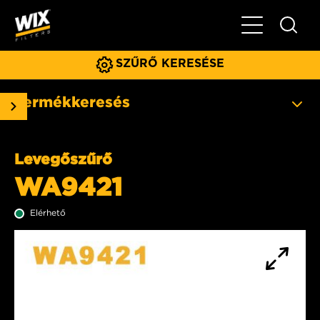
Főmenü
SZŰRŐ KERESÉSE
Termékkeresés
Levegőszűrő
WA9421
Elérhető