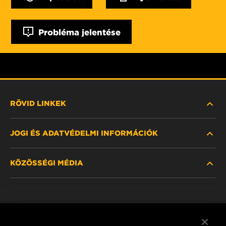
Probléma jelentése
RÖVID LINKEK
JOGI ÉS ADATVÉDELMI INFORMÁCIÓK
SZŰRŐ KERESÉSE
KÖZÖSSÉGI MÉDIA
HOL KAPHATÓ
ADATVÉDELMI NYILATKOZAT
WIX INSTITUTE
JOGI NYILATKOZAT
Facebook
KAPCSOLAT
IMPRESSZUM