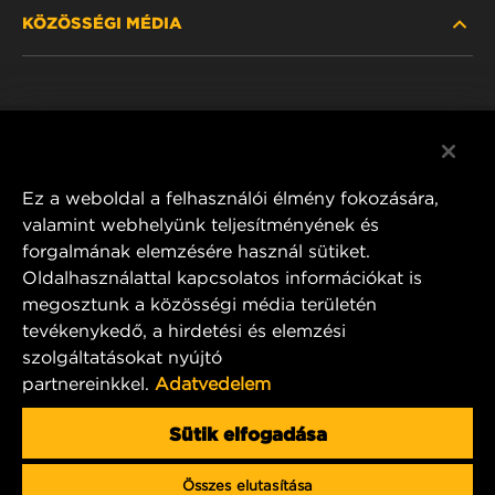
KÖZÖSSÉGI MÉDIA
HOL KAPHATÓ
ADATVÉDELMI NYILATKOZAT
WIX INSTITUTE
JOGI NYILATKOZAT
Facebook
KAPCSOLAT
IMPRESSZUM
YouTube
Ez a weboldal a felhasználói élmény fokozására,
valamint webhelyünk teljesítményének és
forgalmának elemzésére használ sütiket.
Oldalhasználattal kapcsolatos információkat is
MANN+HUMMEL FT Poland
megosztunk a közösségi média területén
ul. Wrocławska 145,
tevékenykedő, a hirdetési és elemzési
63-800 GOSTYŃ, POLAND
szolgáltatásokat nyújtó
Tel. +48 65 572 89 00
partnereinkkel.
Adatvedelem
E-mail:
info@mann-hummel.com
CAREER
Sütik elfogadása
MANN+HUMMEL GROUP
Összes elutasítása