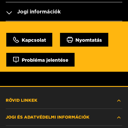
Jogi információk
Kapcsolat
Nyomtatás
Probléma jelentése
RÖVID LINKEK
JOGI ÉS ADATVÉDELMI INFORMÁCIÓK
SZŰRŐ KERESÉSE