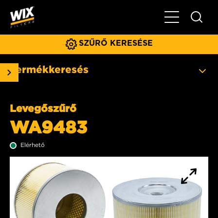
Főmenü
SZŰRŐ KERESÉSE
Termékkeresés
Levegőszűrő
WA9483
Elérhető