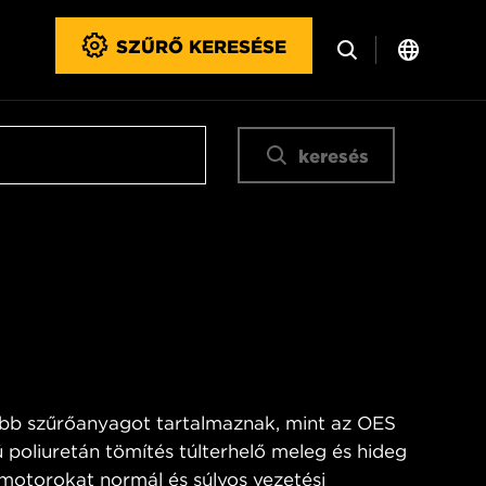
SZŰRŐ KERESÉSE
keresés
bb szűrőanyagot tartalmaznak, mint az OES
 poliuretán tömítés túlterhelő meleg és hideg
 motorokat normál és súlyos vezetési