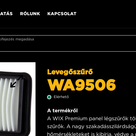
ATÁS
RÓLUNK
KAPCSOLAT
kifejezés megadása
Levegőszűrő
WA9506
Elérhető
A termékről
A WIX Premium panel légszűrők tö
szűrők. A nagy szakadásszilárdságú
hőmérsékleteket is kibírja, védve a