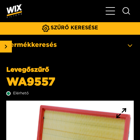
Főmenü
SZŰRŐ KERESÉSE
Termékkeresés
Levegőszűrő
WA9557
Elérhető