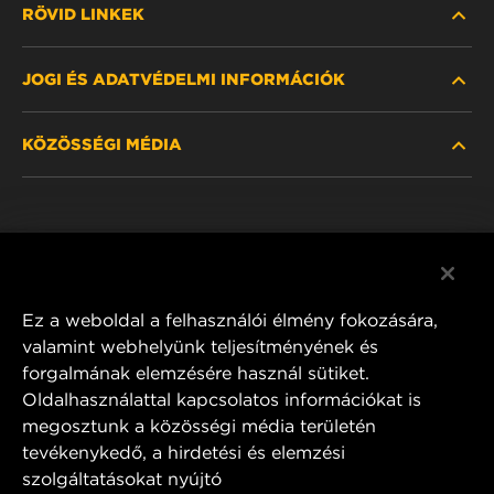
RÖVID LINKEK
JOGI ÉS ADATVÉDELMI INFORMÁCIÓK
SZŰRŐ KERESÉSE
KÖZÖSSÉGI MÉDIA
HOL KAPHATÓ
ADATVÉDELMI NYILATKOZAT
WIX INSTITUTE
JOGI NYILATKOZAT
Facebook
KAPCSOLAT
IMPRESSZUM
YouTube
Ez a weboldal a felhasználói élmény fokozására,
valamint webhelyünk teljesítményének és
forgalmának elemzésére használ sütiket.
Oldalhasználattal kapcsolatos információkat is
MANN+HUMMEL FT Poland
megosztunk a közösségi média területén
ul. Wrocławska 145,
tevékenykedő, a hirdetési és elemzési
63-800 GOSTYŃ, POLAND
szolgáltatásokat nyújtó
Tel. +48 65 572 89 00