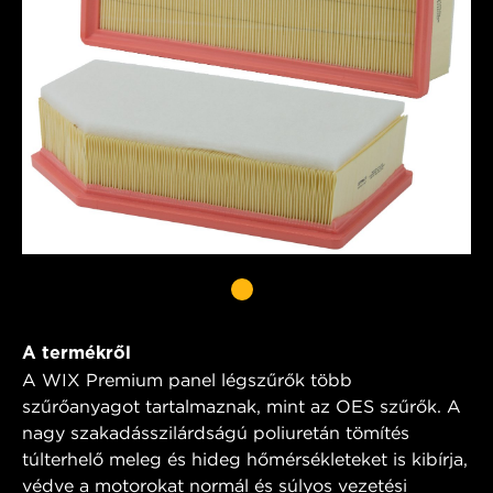
A termékről
A WIX Premium panel légszűrők több
szűrőanyagot tartalmaznak, mint az OES szűrők. A
nagy szakadásszilárdságú poliuretán tömítés
túlterhelő meleg és hideg hőmérsékleteket is kibírja,
védve a motorokat normál és súlyos vezetési