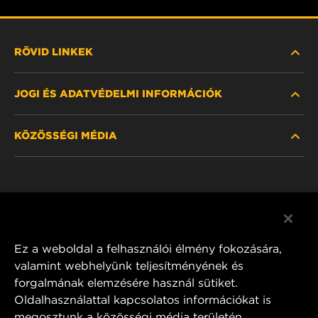
RÖVID LINKEK
JOGI ÉS ADATVÉDELMI INFORMÁCIÓK
SZŰRŐ KERESÉSE
KÖZÖSSÉGI MÉDIA
HOL KAPHATÓ
ADATVÉDELMI NYILATKOZAT
WIX INSTITUTE
JOGI NYILATKOZAT
Facebook
KAPCSOLAT
IMPRESSZUM
YouTube
Ez a weboldal a felhasználói élmény fokozására,
valamint webhelyünk teljesítményének és
forgalmának elemzésére használ sütiket.
Oldalhasználattal kapcsolatos információkat is
MANN+HUMMEL FT Poland
megosztunk a közösségi média területén