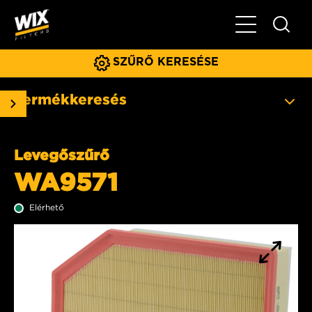
Főmenü
SZŰRŐ KERESÉSE
Termékkeresés
Levegőszűrő
WA9571
Elérhető