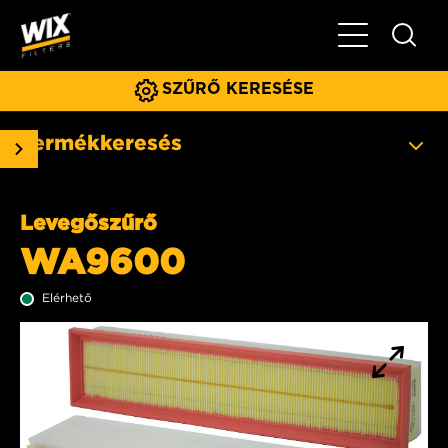
Főmenü
SZŰRŐ KERESÉSE
Termékkeresés
Levegőszűrő
WA9600
Elérhető