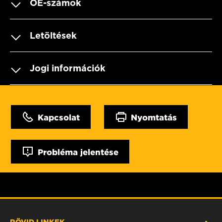
OE-számok
Letöltések
Jogi információk
Kapcsolat
Nyomtatás
Probléma jelentése
RÖVID LINKEK