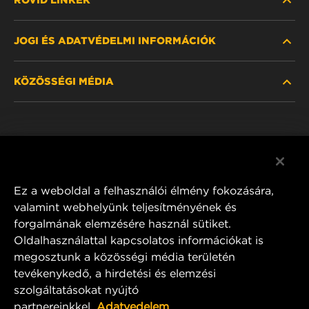
JOGI ÉS ADATVÉDELMI INFORMÁCIÓK
SZŰRŐ KERESÉSE
KÖZÖSSÉGI MÉDIA
HOL KAPHATÓ
ADATVÉDELMI NYILATKOZAT
WIX INSTITUTE
JOGI NYILATKOZAT
Facebook
KAPCSOLAT
IMPRESSZUM
YouTube
Ez a weboldal a felhasználói élmény fokozására,
valamint webhelyünk teljesítményének és
forgalmának elemzésére használ sütiket.
Oldalhasználattal kapcsolatos információkat is
MANN+HUMMEL FT Poland
megosztunk a közösségi média területén
ul. Wrocławska 145,
tevékenykedő, a hirdetési és elemzési
63-800 GOSTYŃ, POLAND
szolgáltatásokat nyújtó
Tel. +48 65 572 89 00
partnereinkkel.
Adatvedelem