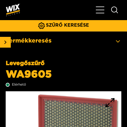
Főmenü
SZŰRŐ KERESÉSE
Termékkeresés
Levegőszűrő
WA9605
Elérhető