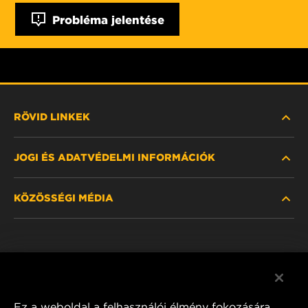
Probléma jelentése
RÖVID LINKEK
JOGI ÉS ADATVÉDELMI INFORMÁCIÓK
SZŰRŐ KERESÉSE
KÖZÖSSÉGI MÉDIA
HOL KAPHATÓ
ADATVÉDELMI NYILATKOZAT
WIX INSTITUTE
JOGI NYILATKOZAT
Facebook
KAPCSOLAT
IMPRESSZUM
YouTube
Ez a weboldal a felhasználói élmény fokozására,