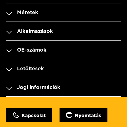
Méretek
Alkalmazások
OE-számok
Letöltések
Jogi információk
Kapcsolat
Nyomtatás