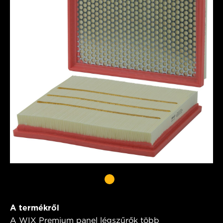
A termékről
A WIX Premium panel légszűrők több