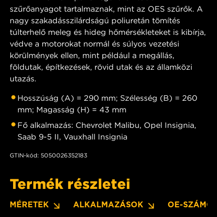
szűrőanyagot tartalmaznak, mint az OES szűrők. A
nagy szakadásszilárdságú poliuretán tömítés
túlterhelő meleg és hideg hőmérsékleteket is kibírja,
védve a motorokat normál és súlyos vezetési
körülmények ellen, mint például a megállás,
földutak, építkezések, rövid utak és az államközi
utazás.
Hosszúság (A) = 290 mm; Szélesség (B) = 260
mm; Magasság (H) = 43 mm
Fő alkalmazás: Chevrolet Malibu, Opel Insignia,
Saab 9-5 II, Vauxhall Insignia
GTIN-kód: 5050026352183
Termék részletei
MÉRETEK
ALKALMAZÁSOK
OE-SZÁMO