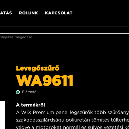
ATÁS
RÓLUNK
KAPCSOLAT
kifejezés megadása
Levegőszűrő
WA9611
Elérhető
A termékről
A WIX Premium panel légszűrők több szűrőanya
szakadásszilárdságú poliuretán tömítés túlterhe
védve a motorokat normál és súlyos vezetési kö