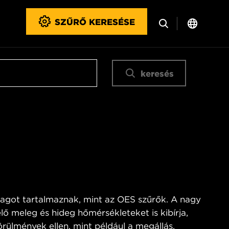
SZŰRŐ KERESÉSE
keresés
got tartalmaznak, mint az OES szűrők. A nagy
lő meleg és hideg hőmérsékleteket is kibírja,
rülmények ellen, mint például a megállás,