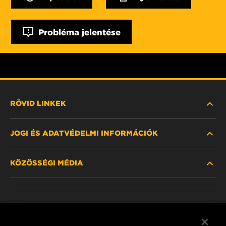
Probléma jelentése
RÖVID LINKEK
JOGI ÉS ADATVÉDELMI INFORMÁCIÓK
SZŰRŐ KERESÉSE
KÖZÖSSÉGI MÉDIA
HOL KAPHATÓ
ADATVÉDELMI NYILATKOZAT
WIX INSTITUTE
JOGI NYILATKOZAT
Facebook
KAPCSOLAT
IMPRESSZUM