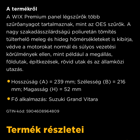
A termékről
A WIX Premium panel légszűrők több
szűrőanyagot tartalmaznak, mint az OES szűrők. A
nagy szakadásszilárdságú poliuretán tömítés
túlterhelő meleg és hideg hőmérsékleteket is kibírja,
védve a motorokat normál és súlyos vezetési
körülmények ellen, mint például a megállás,
földutak, építkezések, rövid utak és az államközi
utazás.
Hosszúság (A) = 239 mm; Szélesség (B) = 216
mm; Magasság (H) = 52 mm
Fő alkalmazás: Suzuki Grand Vitara
GTIN-kód: 5904608964809
Termék részletei