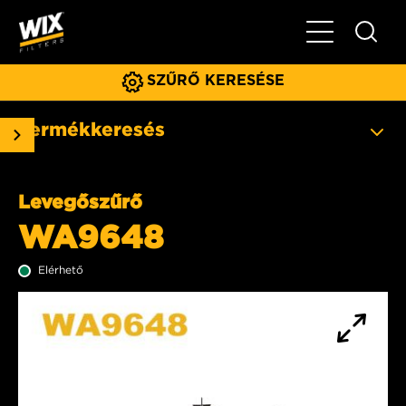
Főmenü
SZŰRŐ KERESÉSE
Termékkeresés
Levegőszűrő
WA9648
Elérhető