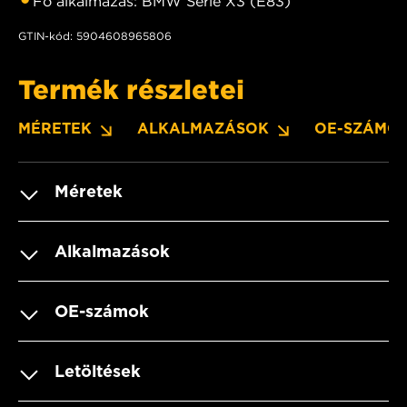
Fő alkalmazás: BMW Serie X3 (E83)
GTIN-kód: 5904608965806
Termék részletei
MÉRETEK
ALKALMAZÁSOK
OE-SZÁMO
Méretek
Alkalmazások
OE-számok
Letöltések