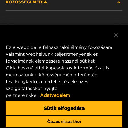
KÖZÖSSÉGI MÉDIA
HOL KAPHATÓ
ADATVÉDELMI NYILATKOZAT
WIX INSTITUTE
JOGI NYILATKOZAT
Facebook
KAPCSOLAT
IMPRESSZUM
YouTube
Ez a weboldal a felhasználói élmény fokozására,
valamint webhelyünk teljesítményének és
forgalmának elemzésére használ sütiket.
Oldalhasználattal kapcsolatos információkat is
MANN+HUMMEL FT Poland
megosztunk a közösségi média területén
ul. Wrocławska 145,
tevékenykedő, a hirdetési és elemzési
63-800 GOSTYŃ, POLAND
szolgáltatásokat nyújtó
Tel. +48 65 572 89 00
partnereinkkel.
Adatvedelem
E-mail:
info@mann-hummel.com
CAREER
Sütik elfogadása
MANN+HUMMEL GROUP
Összes elutasítása