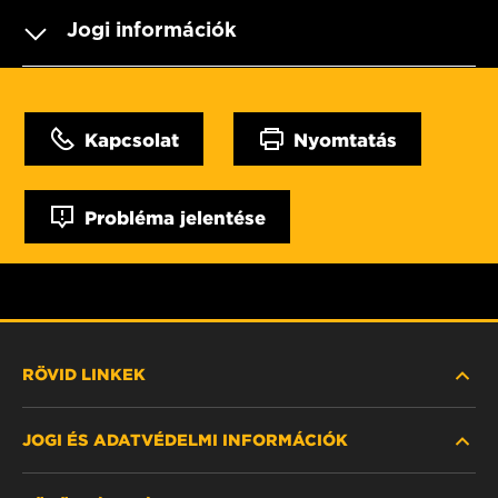
Jogi információk
Kapcsolat
Nyomtatás
Probléma jelentése
RÖVID LINKEK
JOGI ÉS ADATVÉDELMI INFORMÁCIÓK
SZŰRŐ KERESÉSE