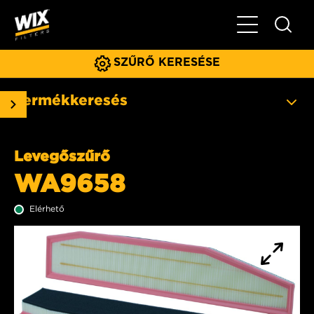
Főmenü
SZŰRŐ KERESÉSE
Termékkeresés
Levegőszűrő
WA9658
Elérhető