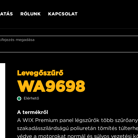
ATÁS
RÓLUNK
KAPCSOLAT
kifejezés megadása
Levegőszűrő
WA9698
Elérhető
A termékről
A WIX Premium panel légszűrők több szűrőanya
szakadásszilárdságú poliuretán tömítés túlterhe
védve a motorokat normál és súlyos vezetési kö