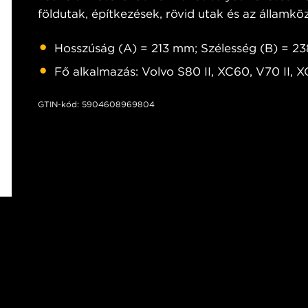
földutak, építkezések, rövid utak és az államköz
Hosszúság (A) = 213 mm; Szélesség (B) = 
Fő alkalmazás: Volvo S80 II, XC60, V70 II, X
GTIN-kód: 5904608969804