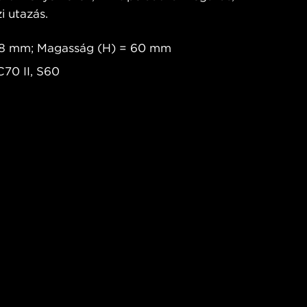
i utazás.
238 mm; Magasság (H) = 60 mm
C70 II, S60