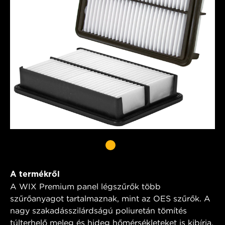
A termékről
A WIX Premium panel légszűrők több
szűrőanyagot tartalmaznak, mint az OES szűrők. A
nagy szakadásszilárdságú poliuretán tömítés
túlterhelő meleg és hideg hőmérsékleteket is kibírja,