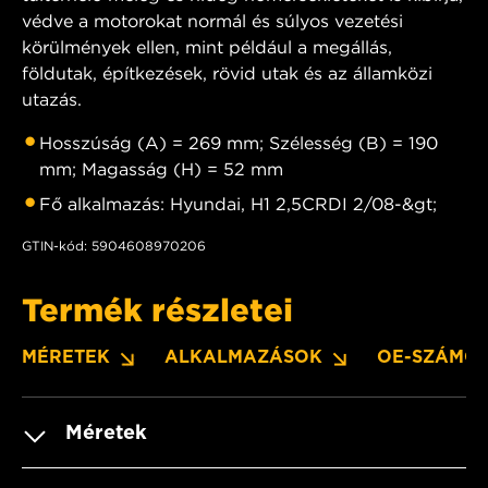
védve a motorokat normál és súlyos vezetési
körülmények ellen, mint például a megállás,
földutak, építkezések, rövid utak és az államközi
utazás.
Hosszúság (A) = 269 mm; Szélesség (B) = 190
mm; Magasság (H) = 52 mm
Fő alkalmazás: Hyundai, H1 2,5CRDI 2/08-&gt;
GTIN-kód: 5904608970206
Termék részletei
MÉRETEK
ALKALMAZÁSOK
OE-SZÁMO
Méretek