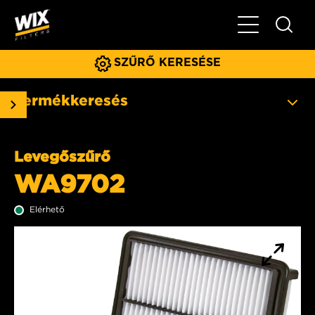
Főmenü
SZŰRŐ KERESÉSE
Termékkeresés
Levegőszűrő
WA9702
Elérhető