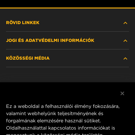
RÖVID LINKEK
JOGI ÉS ADATVÉDELMI INFORMÁCIÓK
SZŰRŐ KERESÉSE
KÖZÖSSÉGI MÉDIA
HOL KAPHATÓ
ADATVÉDELMI NYILATKOZAT
WIX INSTITUTE
JOGI NYILATKOZAT
Facebook
KAPCSOLAT
IMPRESSZUM
YouTube
Ez a weboldal a felhasználói élmény fokozására,
valamint webhelyünk teljesítményének és
forgalmának elemzésére használ sütiket.
Oldalhasználattal kapcsolatos információkat is
MANN+HUMMEL FT Poland